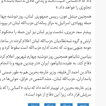
داد که «احساس امنیت نکنند و زندگی عادی نداشته‌ باشند» و
تجاوزی را خواهد داد.»
همچنین میشل عون، رییس جمهوری لبنان، روز دوشنبه چهارم ش
حمله پهپادی اسرائیل به مرکز رسانه‌ای حزب‌الله لبنان در ب
پیشتر سعد حریری، نخست وزیر لبنان نیز این حمله را محکوم کر
ارتش و گروه شبه‌نظامیان حزب‌الله لبنان اعلام کردند در ساعا
حومه جنوبی بیروت که تحت اداره حزب‌الله است سقوط کرد و ی
بنیامین نتانیاهو همچنین روز دوشنبه چهارم شهریور اعلام کرد 
دفاع کند. به عقیده نتانیاهو، ایران «در چندین جبهه و با انج
خالد بن احمد آل‌خلیفه، وزیر خارجه بحرین هم به طور ضمنی از
پاسداران، حزب‌الله لبنان، حشدالشعبی‌ در عراق، حوثی‌ها د
وزیر خارجه بحرین در توییتر ادامه داد که نباید «کسانی را که با
سرزنش قرار داد، زیرا این دفاع از خود است».
نتانیاهو
حزب‌الله
نصرالله
اسرائيل