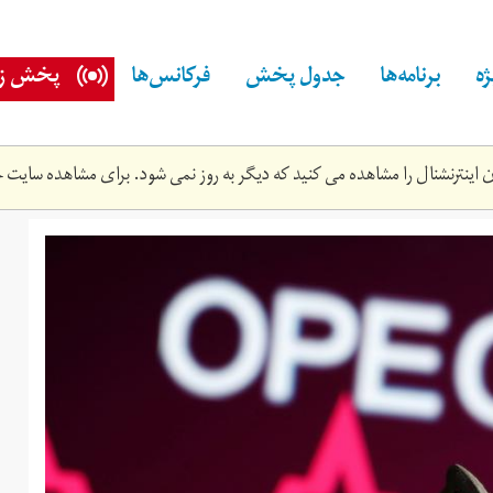
ه
برنامه‌ها
جدول پخش
فرکانس‌ها
پخش زن
اینترنشنال را مشاهده می کنید که دیگر به روز نمی شود. برای مشاهده سایت ج
14t204956z_11725115
oil714d189f76aca199c03f2c3ce7c24331b22