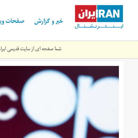
Skip
to
main
خبر و گزارش
صفحات ویژ
content
شما صفحه ای از سایت قدیمی ایران 
2020-
04-
80_rc2k4g96x89k_rtrmadp_3_global-
e4d1e45d239173b89b0d7db98333e.jpg