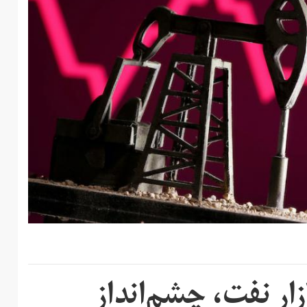
زار نفت، چشم‌انداز