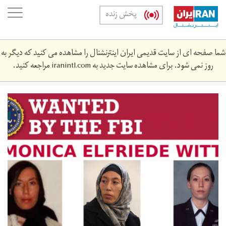
Skip
oggle
پخش زنده
to
ation
main
content
شما صفحه ای از سایت قدیمی ایران اینترنشنال را مشاهده می کنید که دیگر به
روز نمی شود. برای مشاهده سایت جدید به
iranintl.com
مراجعه کنید.
screen_shot_2019-
02-
13_at_10.‎27.‎07_pm.png