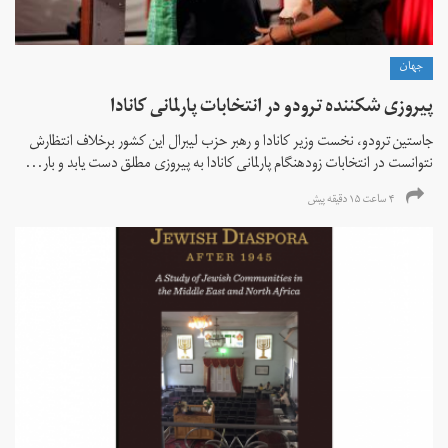
جهان
پیروزی شکننده ترودو در انتخابات پارلمانی کانادا
جاستین ترودو، نخست وزیر کانادا و رهبر حزب لیبرال این کشور برخلاف انتظارش
نتوانست در انتخابات زود‌هنگام پارلمانی کانادا به پیروزی مطلق دست یابد و بار...
۴ ساعت ۱۵ دقیقه پیش