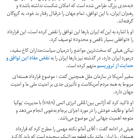
«به‌حدی بزرگ طراحی شده است که امکان شکست نداشته باشد» و
رهبران ایران، با این توافق، تمام جهان را درقبال رفتار بد خود، به گروگان
گرفته‌اند.
او با اشاره به این‌که ایران بارها این توافق را نقض کرده است، این قرارداد
را «توافقی بسیار ناقص و محدود» توصیف کرد.
نیکی هیلی که سخت‌ترین مواضع را درمیان سیاست‌مداران کاخ سفید،
درمورد ایران دارد، در گذشته نیز بارها ایران را به
نقض مفاد این توافق و
حمایت از تروریسم
متهم کرده است.
سفیر آمریکا در سازمان ملل همچنین گغت : موضوع قرارداد هسته‌ای
مربوط به همه مردم آمریکاست و تأثیری جدی بر امنیت ملی ما و امنیت
جهان دارد.
او تاکید کرد که آژانس بین‌المللی انرژی اتمی (IAEA) با مدیریت 'یوکیا
آمانو' وظایف خودش را در مورد اجرای برجام به‌خوبی انجام می‌دهد و
متوجه اهمیت جهانی این موضوع می‌باشد.
هیلی در ادامه گفت : آقای آمانو نکته مهمی را مطرح کرد که قرارداد
هسته‌ای با ایران مانند یک قطعه موزائیک پیچیده است که باید کارکرد