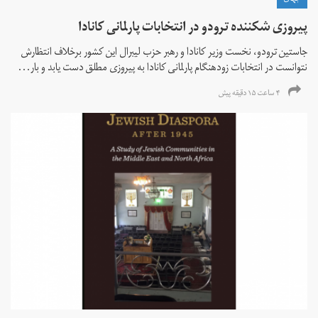
پیروزی شکننده ترودو در انتخابات پارلمانی کانادا
جاستین ترودو، نخست وزیر کانادا و رهبر حزب لیبرال این کشور برخلاف انتظارش
نتوانست در انتخابات زود‌هنگام پارلمانی کانادا به پیروزی مطلق دست یابد و بار...
۴ ساعت ۱۵ دقیقه پیش