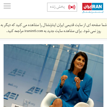
Skip
oggle
پخش زنده
to
ation
main
content
شما صفحه ای از سایت قدیمی ایران اینترنشنال را مشاهده می کنید که دیگر به
روز نمی شود. برای مشاهده سایت جدید به
iranintl.com
مراجعه کنید.
2017-
09-
56770550_rc153e877b60_rtrmadp_3_iran-
usa.jpg