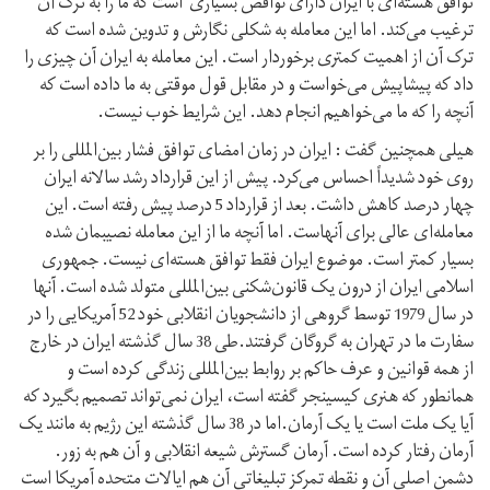
توافق هسته‌ای با ایران دارای نواقص بسیاری است که ما را به ترک آن
ترغیب می‌کند. اما این معامله به شکلی نگارش و تدوین شده است که
ترک آن از اهمیت کمتری برخوردار است. این معامله به ایران آن چیزی را
داد که پیشاپیش می‌خواست و در مقابل قول موقتی به ما داده است که
آنچه را که ما می‌خواهیم انجام دهد. این شرایط خوب نیست.
هیلی همچنین گفت : ایران در زمان امضای توافق فشار بین‌المللی را بر
روی خود شدیداً احساس می‌کرد. پیش از این قرارداد رشد سالانه ایران
چهار درصد کاهش داشت. بعد از قرارداد 5 درصد پیش رفته است. این
معامله‌ای عالی برای آنهاست. اما آنچه ما از این معامله نصیبمان شده
بسیار کمتر است. موضوع ایران فقط توافق هسته‌ای نیست. جمهوری
اسلامی ایران از درون یک قانون‌شکنی بین‌المللی متولد شده است. آنها
در سال 1979 توسط گروهی از دانشجویان انقلابی خود 52 آمریکایی را در
سفارت ما در تهران به گروگان گرفتند.طی 38 سال گذشته ایران در خارج
از همه قوانین و عرف حاکم بر روابط بین‌المللی زندگی کرده است و
همانطور که هنری کیسینجر گفته است، ایران نمی‌تواند تصمیم بگیرد که
آیا یک ملت است یا یک آرمان.اما در 38 سال گذشته این رژیم به مانند یک
آرمان رفتار کرده است. آرمان گسترش شیعه انقلابی و آن هم به زور.
دشمن اصلی آن و نقطه تمرکز تبلیغاتی آن هم ایالات متحده آمریکا است