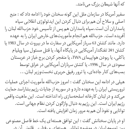
که آنها شیطان بزرگ می‌نامند.
سفیر آمریکا در سازمان ملل این گونه سخنان خود را ادامه داد که : منبع
اصلی و سلاح آن هم برای دنبال کردن این ایدئولوژی انقلابی سپاه
پاسداران آن است.سپاه پاسداران هم پس از تأسیس خود حزب‌الله لبنان را
آفریده است. حزب‌الله هم انجام مأموریت‌های خارجی ایران را به عهده
دارد. مانند کشتن 63 سرباز آمریکایی در سفارت ما در بیروت در سال 1983 یا
کشتن 241 تفنگدار آمریکایی در پایگاه آنها، یا قتل مسئول سیا ویلیام
باکلی، یا ربودن هواپیمای TWA، یا منفجر کردن برج خباز در عربستان
سعودی در سال 1996، یا کشتن سربازان آمریکایی در عراق توسط
بمب‌های کنار جاده‌ای، یا ترور رفیق حریری نخست‌وزیر لبنان...
هیلی در ادامه این سخنان گفت : امروز حزب‌الله مأموریت اجرای عملیات
تروریستی ایران را به‌عهده دارد و در سوریه از جنایات رژیم بشاراسد حمایت
می‌کند و در لبنان کارخانه اسلحه‌سازی راه انداخته است. این ماهیت واقعی
رژیم ایران است. این رژیم به دنبال واژگون کردن نظام جهانی است.
توانایی و نفوذ آن هم به مرور زمان افزایش یافته است.
او در پایان سخنانش گفت : این توافق هسته‌ای یک خط فاصل مصنوعی
بین توسعه ایران در موضوع توانایی هسته‌ای و رفتار بی قانونی آن در