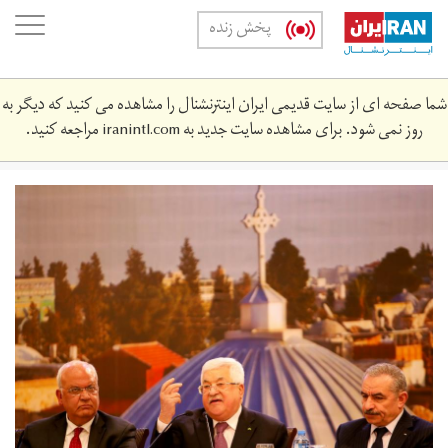
Skip
oggle
پخش زنده
to
ation
main
content
شما صفحه ای از سایت قدیمی ایران اینترنشنال را مشاهده می کنید که دیگر به
روز نمی شود. برای مشاهده سایت جدید به
iranintl.com
مراجعه کنید.
2020-
01-
1659668_rc27pe95mptr_rtrmadp_3_israel-
palestinians-
plan-
abbas.jpg