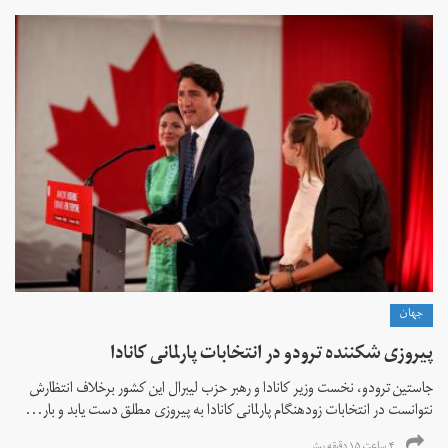
جهان
پیروزی شکننده ترودو در انتخابات پارلمانی کانادا
جاستین ترودو، نخست وزیر کانادا و رهبر حزب لیبرال این کشور برخلاف انتظارش
نتوانست در انتخابات زود‌هنگام پارلمانی کانادا به پیروزی مطلق دست یابد و بار...
۴ ساعت ۱۵ دقیقه پیش