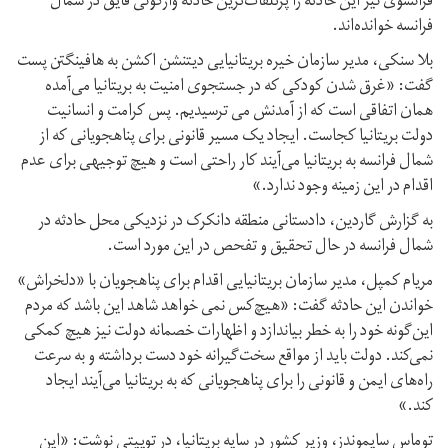
فرانسوی نیز این حادثه را پرتلفات‌ترین حادثه واژگونی قایق در شمال
فرانسه خوانده‌اند.
بلا سنکی، مدیر سازمان خیره بریتانیایی دیتنشن اکشن به هافینگتن پست
گفت: «غرق شدن کودکی که در جستجوی امنیت به بریتانیا می‌آمده
همان اتفاقی است که از آمدنش می ترسیدیم. پس کرامت و انسانیت
دولت بریتانیا کجاست. ایجاد یک مسیر قانونی برای پناهجویانی که از
شمال فرانسه به بریتانیا می‌آیند کار راحتی است و هیچ توجیهی برای عدم
اقدام در این زمینه وجود ندارد.»
به گزارش گاردین، دادستانی منطقه دانکرک در نزدیکی محل حادثه در
شمال فرانسه در حال تحقیق و تفحص در این مورد است.
مریام کمپل، مدیر سازمان بریتانیایی اقدام برای پناهجویان با «دلخراش»
خواندن این حادثه گفت: «هیچ‌کس نمی خواهد شاهد این باشد که مردم
این‌گونه خود را به خطر بیاندازد و اظهارات خصمانه دولت نیز هیچ کمکی
نمی‌کند. دولت باید از مواقع سخت‌گیرانه خود دست برداشته و به سرعت
راه‌های ایمن و قانونی را برای پناهجویانی که به بریتانیا می‌آیند ایجاد
کند.»
توماس سایموندز، وزیر کشور در سایه بریتانیا، در توییتی نوشت: «این