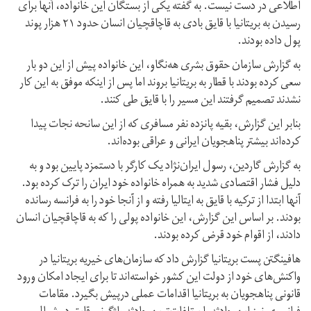
اطلاعی در دست نیست. به گفته یکی از بستگان این خانواده، آنها برای
رسیدن به بریتانیا با قایق بادی به قاچاقچیان انسان حدود ۲۱ هزار پوند
پول داده بودند.
به گزارش سازمان حقوق بشری هه‌نگاو، این خانواده پیش از این دو بار
سعی کرده بودند با قطار به بریتانیا بروند اما پس از اینکه موفق به این کار
نشدند تصمیم گرفتند این مسیر را با قایق طی کنند.
بنابر این گزارش، بقیه پانزده نفر مسافری که از این سانحه نجات پیدا
کرده‌اند بیشتر پناهجویان ایرانی و عراقی بوده‌اند.
به گزارش گاردین، رسول ایران‌نژاد یک کارگر با دستمزد پایین بود و به
دلیل فشار اقتصادی شدید به همراه خانواده خود ایران را ترک کرده بود.
آنها ابتدا از ترکیه با قایق به ایتالیا رفته و از آنجا خود را به فرانسه رسانده
بودند. بر اساس این گزارش، این خانواده پولی را که به قاچاقچیان انسان
دادند، از اقوام خود قرض کرده بودند.
هافینگتن ‌پست بریتانیا گزارش داد که سازمان‌های خیریه بریتانیا در
واکنش‌های خود از دولت این کشور خواسته‌اند تا برای ایجاد امکان ورود
قانونی پناهجویان به بریتانیا اقدامات عملی درپیش بگیرد. مقامات