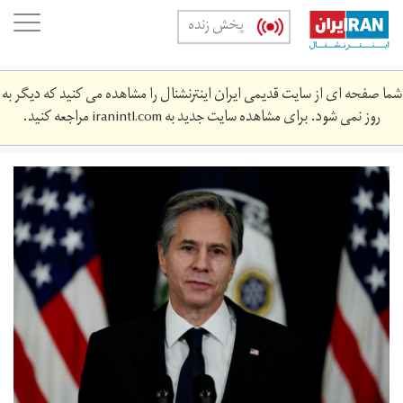
Skip
oggle
پخش زنده
to
ation
main
content
شما صفحه ای از سایت قدیمی ایران اینترنشنال را مشاهده می کنید که دیگر به
روز نمی شود. برای مشاهده سایت جدید به
iranintl.com
مراجعه کنید.
2021-
02-
323178139_rc2vml9gzfoh_rtrmadp_3_usa-
saudi-
politics.jpg