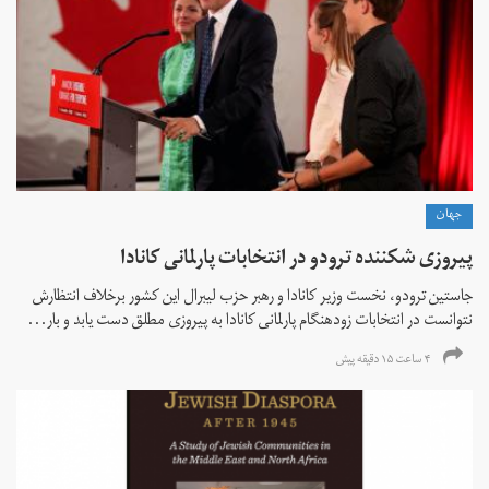
جهان
پیروزی شکننده ترودو در انتخابات پارلمانی کانادا
جاستین ترودو، نخست وزیر کانادا و رهبر حزب لیبرال این کشور برخلاف انتظارش
نتوانست در انتخابات زود‌هنگام پارلمانی کانادا به پیروزی مطلق دست یابد و بار...
۴ ساعت ۱۵ دقیقه پیش