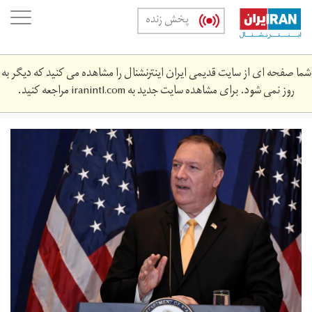
Skip
oggle
پخش زنده
to
ation
main
content
شما صفحه ای از سایت قدیمی ایران اینترنشنال را مشاهده می کنید که دیگر به
روز نمی شود. برای مشاهده سایت جدید به
iranintl.com
مراجعه کنید.
2019-
09-
1682066542_rc1c67a52af0_rtrmadp_3_un-
assembly.jpg