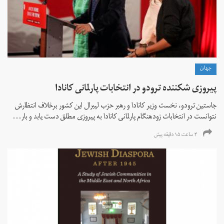
جهان
پیروزی شکننده ترودو در انتخابات پارلمانی کانادا
جاستین ترودو، نخست وزیر کانادا و رهبر حزب لیبرال این کشور برخلاف انتظارش
نتوانست در انتخابات زود‌هنگام پارلمانی کانادا به پیروزی مطلق دست یابد و بار...
۴ ساعت ۱۵ دقیقه پیش