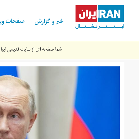
Skip
to
main
خبر و گزارش
صفحات ویژ
content
شما صفحه ای از سایت قدیمی ایران 
2018-
10-
597_rc16cea35d60_rtrmadp_3_russia-
egypt-
putin-
sisi.jpg