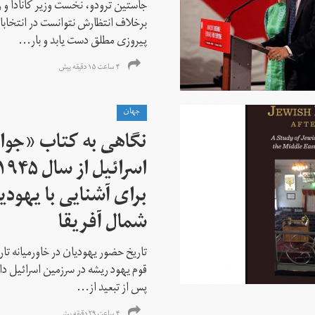
جاستین ترودو، نخست وزیر کانادا و 
برخلاف انتظارش نتوانست در انتخابات ز
پیروزی مطلق دست یابد و بار...
۴ ساعت ۱۵ دقیقه پیش
جهان
نگاهی به کتاب «جوا
برای آشنایی با یهودیا
شمال آفریقا
تاریخ حضور یهودیان در خاورمیانه تا
قوم یهود ریشه در سرزمین اسرائیل دا
پس از تبعید از...
۴ ساعت ۲۹ دقیقه پیش