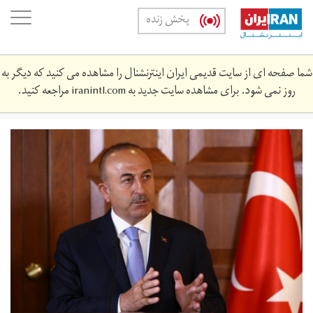
Skip
oggle
پخش زنده
to
ation
main
content
شما صفحه ای از سایت قدیمی ایران اینترنشنال را مشاهده می کنید که دیگر به
روز نمی شود. برای مشاهده سایت جدید به
iranintl.com
مراجعه کنید.
0_i7pnryqlp-
edcnjp.jpg