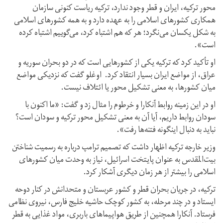
محور ترکیه، ایران و قطر وجود ندارد، ترکیه ریاست کنونی سازمان
همکاری کشورهای اسلامی را به عهده دارد و به همه کشورهای اسلامی
به شکل یکسان می‌نگرد؛ هر که هم اشتباه کرد، می‌گوییم اشتباه کرده
است».
او تأکید کرد که ترکیه یکی از کشورهایی است که در دو بحران سوریه و
عراق، از مواضع ایران بسیار انتقاد کرد. اوغلو گفت که نزدیکی مواضع
میان کشورها، به معنی تشکیل محور یا ائتلاف نیست.
او در این زمینه روابط آنکارا و خرطوم را مثال زد و گفت: «ما اکنون با
سودان روابط داریم، آیا آن به معنی تشکیل محور ترکیه و سودان است؟
نباید به دنبال اینگونه فتنه‌ها رفت».
وزیر خارجه ترکیه اظهار داشت که تصمیم ترامپ درباره به رسمیت شناختن
بیت‌المقدس به عنوان پایتخت اسرائیل، نیاز به وحدت میان کشورهای
اسلامی را بیشتر از هر زمان دیگری آشکار کرد.
ترکیه، در جریان بحران قطر و کشور عربستان و متحدانش در کنار دوحه
ایستاد و در چند مرحله، به کشور کوچک حاشیه خلیج فارس، نیروی نظامی
فرستاد. آنکارا همچنین از طریق هواپیماهای باربری، مواد غذایی به قطر