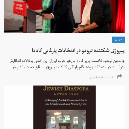
جهان
پیروزی شکننده ترودو در انتخابات پارلمانی کانادا
جاستین ترودو، نخست وزیر کانادا و رهبر حزب لیبرال این کشور برخلاف انتظارش
نتوانست در انتخابات زود‌هنگام پارلمانی کانادا به پیروزی مطلق دست یابد و بار...
۴ ساعت ۱۶ دقیقه پیش