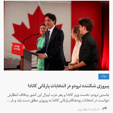
جهان
پیروزی شکننده ترودو در انتخابات پارلمانی کانادا
جاستین ترودو، نخست وزیر کانادا و رهبر حزب لیبرال این کشور برخلاف انتظارش
نتوانست در انتخابات زود‌هنگام پارلمانی کانادا به پیروزی مطلق دست یابد و بار...
۴ ساعت ۱۶ دقیقه پیش