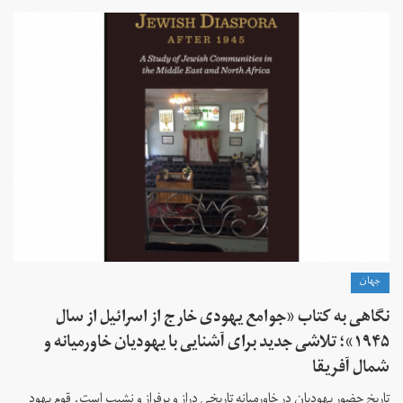
جهان
نگاهی به کتاب «جوامع یهودی خارج از اسرائیل از سال
۱۹۴۵»؛ تلاشی جدید برای آشنایی با یهودیان خاورمیانه و
شمال آفریقا
تاریخ حضور یهودیان در خاورمیانه تاریخی دراز و پرفراز و نشیب است. قوم یهود