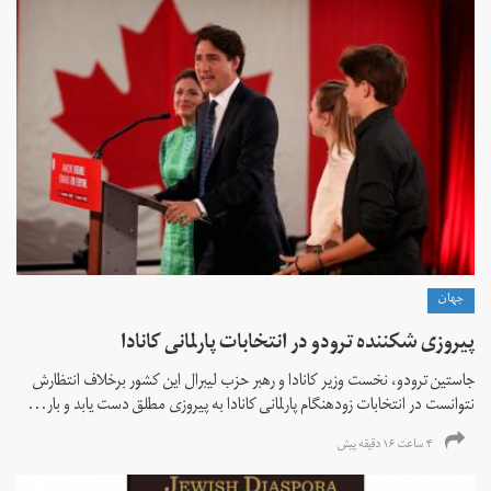
جهان
پیروزی شکننده ترودو در انتخابات پارلمانی کانادا
جاستین ترودو، نخست وزیر کانادا و رهبر حزب لیبرال این کشور برخلاف انتظارش
نتوانست در انتخابات زود‌هنگام پارلمانی کانادا به پیروزی مطلق دست یابد و بار...
۴ ساعت ۱۶ دقیقه پیش