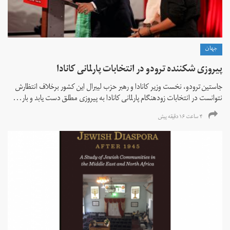
جهان
پیروزی شکننده ترودو در انتخابات پارلمانی کانادا
جاستین ترودو، نخست وزیر کانادا و رهبر حزب لیبرال این کشور برخلاف انتظارش
نتوانست در انتخابات زود‌هنگام پارلمانی کانادا به پیروزی مطلق دست یابد و بار...
۴ ساعت ۱۶ دقیقه پیش