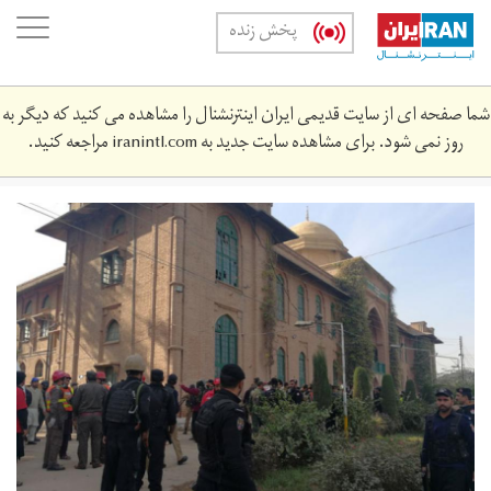
Skip
oggle
پخش زنده
to
ation
main
content
شما صفحه ای از سایت قدیمی ایران اینترنشنال را مشاهده می کنید که دیگر به
روز نمی شود. برای مشاهده سایت جدید به
iranintl.com
مراجعه کنید.
son-
dakika-
teroristler-
universiteye-
saldirdi-
silah-
ve-
patlama-