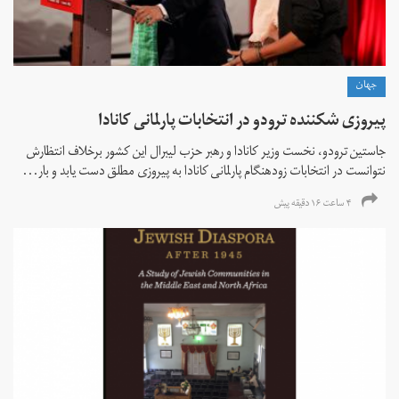
جهان
پیروزی شکننده ترودو در انتخابات پارلمانی کانادا
جاستین ترودو، نخست وزیر کانادا و رهبر حزب لیبرال این کشور برخلاف انتظارش
نتوانست در انتخابات زود‌هنگام پارلمانی کانادا به پیروزی مطلق دست یابد و بار...
۴ ساعت ۱۶ دقیقه پیش