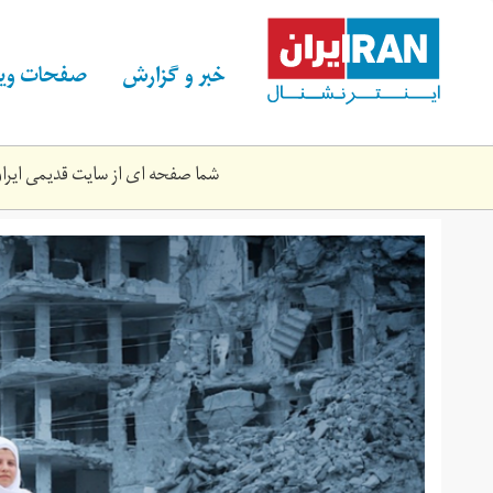
Skip
to
main
خبر و گزارش
صفحات ویژ
content
شما صفحه ای از سایت قدیمی ایران 
جنگ
سوریه