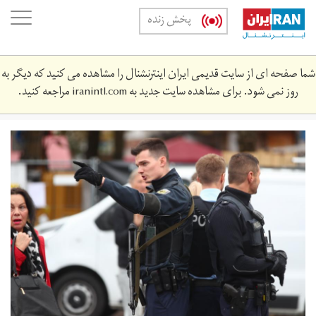
Skip
oggle
پخش زنده
to
ation
main
content
شما صفحه ای از سایت قدیمی ایران اینترنشنال را مشاهده می کنید که دیگر به
روز نمی شود. برای مشاهده سایت جدید به
iranintl.com
مراجعه کنید.
2017-
10-
676_up1edal0qvdk4_rtrmadp_3_germany-
security.jpg