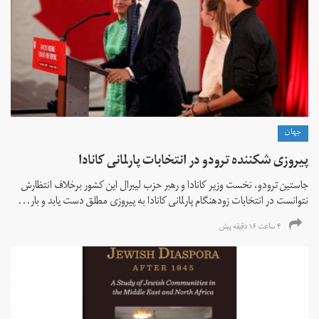
جهان
پیروزی شکننده ترودو در انتخابات پارلمانی کانادا
جاستین ترودو، نخست وزیر کانادا و رهبر حزب لیبرال این کشور برخلاف انتظارش
نتوانست در انتخابات زود‌هنگام پارلمانی کانادا به پیروزی مطلق دست یابد و بار...
۴ ساعت ۱۶ دقیقه پیش