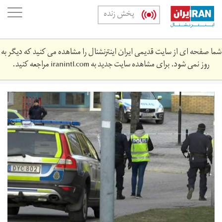
Skip
oggle
پخش زنده
to
ation
main
content
شما صفحه ای از سایت قدیمی ایران اینترنشنال را مشاهده می کنید که دیگر به
روز نمی شود. برای مشاهده سایت جدید به
iranintl.com
مراجعه کنید.
skynews-
stockholm-
sweden-
explosion_4200188.jpg