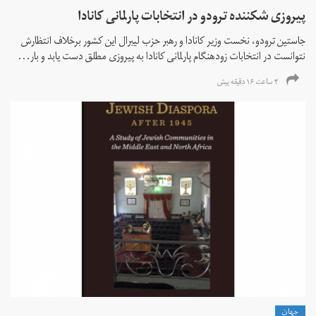
پیروزی شکننده ترودو در انتخابات پارلمانی کانادا
جاستین ترودو، نخست وزیر کانادا و رهبر حزب لیبرال این کشور برخلاف انتظارش
نتوانست در انتخابات زود‌هنگام پارلمانی کانادا به پیروزی مطلق دست یابد و بار...
۴ ساعت ۱۶ دقیقه پیش
جهان