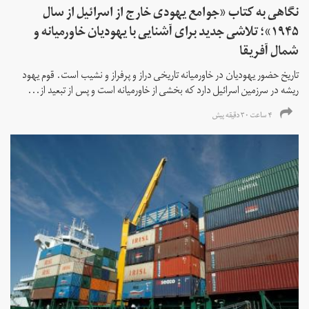
نگاهی به کتاب «جوامع یهودی خارج از اسرائیل از سال
۱۹۴۵»؛ تلاشی جدید برای آشنایی با یهودیان خاورمیانه و
شمال آفریقا
تاریخ حضور یهودیان در خاورمیانه تاریخی دراز و پرفراز و نشیب است. قوم یهود
ریشه در سرزمین اسرائیل دارد که بخشی از خاورمیانه است و پس از تبعید از...
۴ ساعت ۳۰ دقیقه پیش