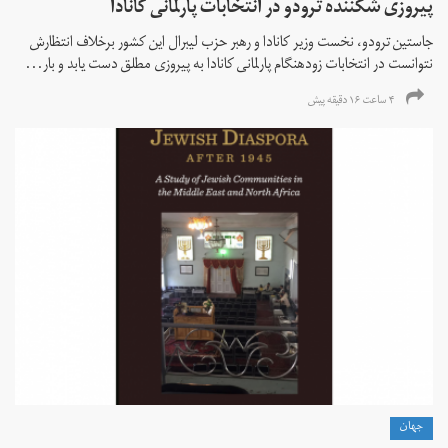
پیروزی شکننده ترودو در انتخابات پارلمانی کانادا
جاستین ترودو، نخست وزیر کانادا و رهبر حزب لیبرال این کشور برخلاف انتظارش
نتوانست در انتخابات زود‌هنگام پارلمانی کانادا به پیروزی مطلق دست یابد و بار...
۴ ساعت ۱۶ دقیقه پیش
جهان