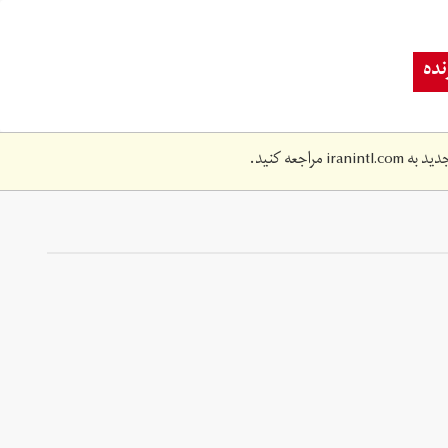
ده
دید به
iranintl.com
مراجعه کنید.