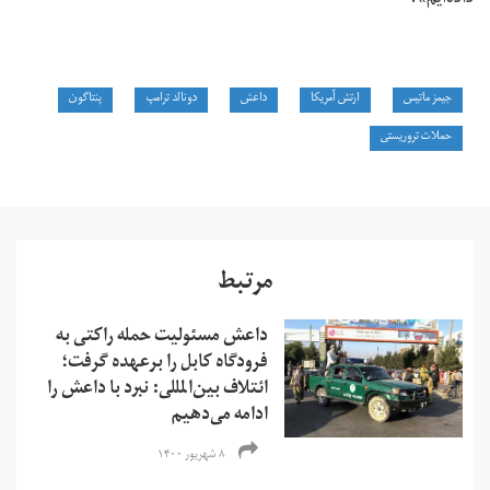
جیمز ماتیس
ارتش آمریکا
داعش
دونالد ترامپ
پنتاگون
حملات تروریستی
مرتبط
داعش مسئولیت حمله راکتی به
فرودگاه کابل را برعهده گرفت؛
ائتلاف بین‌المللی: نبرد با داعش را
ادامه می‌دهیم
۸ شهریور ۱۴۰۰