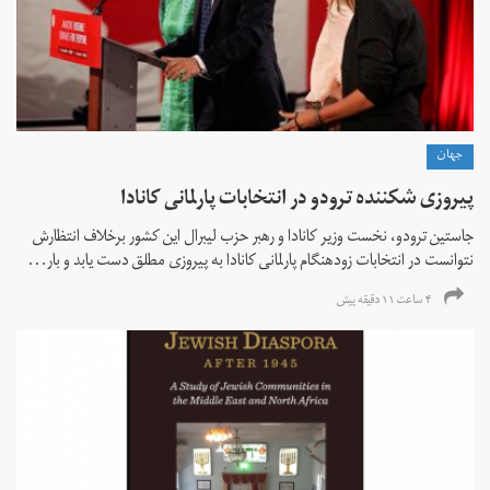
جهان
پیروزی شکننده ترودو در انتخابات پارلمانی کانادا
جاستین ترودو، نخست وزیر کانادا و رهبر حزب لیبرال این کشور برخلاف انتظارش
نتوانست در انتخابات زود‌هنگام پارلمانی کانادا به پیروزی مطلق دست یابد و بار...
۴ ساعت ۱۱ دقیقه پیش