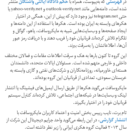
در
فهرستی
که به‌پیوست، همراه با
حکم دادگاه ایالتی واشنگتن
منتشر
شده است، دامنه‌هایی مانند outlook-verify.net و yahoo-verify.net یا
حتی telegram.net نیز وجود دارد که پیش از این، همگی در اختیار
هکرهای وابسته به ایران بوده است. هکرها با استفاده از این دامنه‌ها و
ایجاد صفحه‌ها و وب‌سایت‌هایی شبیه به مایکروسافت، یاهو، گوگل و
تلگرام تلاش کرده‌اند قربانیان خود را فریب دهند و با دریافت رمز عبور
آن‌ها، اطلاعاتشان را به‌سرقت ببرند.
این گروه تا کنون بارها به هک و سرقت اطلاعات مقامات و فعالان مختلف
داخلی و خارجی متهم شده است. مسئولان ایالات متحده، دانشمندان
هسته‌ای خاورمیانه، روزنامه‌نگاران و شرکت‌های نفتی و گازی وابسته به
عربستان سعودی، تعدادی از قربانیان این گروه بوده‌اند.
مایکروسافت می‌گوید هکرها از طریق ارسال ایمیل‌های فیشینگ یا انتشار
لینک وب‌سایت‌ها در شبکه‌های اجتماعی، تلاش کرده‌اند کنترل سیستم
قربانیان خود را در اختیار بگیرند.
تام برت، نایب رییس بخش امنیت و اعتماد کاربران مایکروسافت با
انتشار گزارشی
، در این رابطه می‌گوید واحد جرایم دیجیتال این شرکت از
سال ۲۰۱۳ فعالیت گروه هکری ایرانی را زیر نظر داشته است.