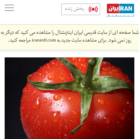
Skip
oggle
پخش زنده
to
ation
main
content
شما صفحه ای از سایت قدیمی ایران اینترنشنال را مشاهده می کنید که دیگر به
روز نمی شود. برای مشاهده سایت جدید به
iranintl.com
مراجعه کنید.
immo-
wegmann-
544228-
unsplash.jpg