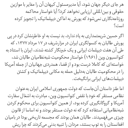
هر جای دیگر جهان شود، آیا مدیر‌مسئول کیهان آن را مغایر با موازین
حقوقی و بین‌المللی ارزیابی نخواهد کرد؟ آیا خواستار محاکمه
روزنامه‌نگاری نمی‌شود که یورش به اماکن دیپلماتیک را تجویز کرده
است؟
اگر حسین شریعتمداری به یاد ندارد، بد نیست به او خاطر‌نشان کرد در پی
یورش طالبان به کنسولگری ایران در مزار‌شریف در ۱۷ مرداد ۱۳۷۷، که
طی آن هفت دیپلمات ایرانی و یک خبرنگار کشته شدند، ایران با استناد به
کنوانسیون وین (۱۹۶۱) خواستار محکومیت شبه‌نظامیان طالبان شد،
خواسته‌ای که کاملا درست بود و از قضا، همدردی جهانیان از جمله آمریکا
را در محکومیت طالبان به‌‌دلیل حمله به مکانی دیپلماتیک و کشتن
دیپلمات‌های ایرانی برانگیخت.
اما طنز داستان آن‌جاست که دولت جمهوری اسلامی ایران به‌عنوان
نظامی مستقر که خود با نقض کنوانسیون وین، مبادرت به اشغال سفارت
آمریکا و گروگانگیری کرده بود، از همین کنوانسیون برای محکوم کردن
شبه‌نظامیانی استفاده کرد که نه دولت مستقر بودند و نه اساسا از قانون
چیزی می‌فهمیدند. طالبان همان بودند که مجسمه تاریخی بودا در بامیان
افغانستان را به توپ بستند، مردان را تنبیه بدنی می‌کردند که چرا ریش