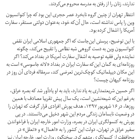
ندارند، زنان را از رفتن به مدرسه محروم می‌کردند.
انتظار تهران از چنین گروه نابخرد عصر حجری این بود که چرا کنوانسیون
وین را پاس نداشته است، حال آن‌که خود، به‌عنوان دولتی مستقر، سفارت
آمریکا را اشغال کرده بود.
با این توضیح، پرسش این‌جاست که اگر جمهوری اسلامی ایران نقض
کنوانسیون وین به دست گروهی شبه نظامی را تقبیح می‌کند، چگونه
نماینده ولی فقیه توصیه به اشغال سفارت آمریکا در بغداد می‌کند؟ اگر
روزنامه‌ای به گمان این‌که سفارت ایران در بغداد «لانه جاسوسی» است به
این مکان دیپلماتیک کوچک‌ترین تعرضی کند، سرمقاله فردای آن روز در
روزنامه کیهان چیست؟
اگر حسین شریعتمداری به یاد ندارد، باید به او یادآور شد که بصره عراق،
به‌رغم این‌که شیعه‌نشین است، یک سال پیش تقریبا مصادف با همین
روزها، در ۱۶ شهریور ۱۳۹۷، هدف یورش افرادی قرار گرفت که تهران را
در وضعیت نابسامان زندگی مردم این شهر دخیل می‌دانستند. در پی
یورش به کنسولگری ایران در بصره، وزارت امور خارجه ایران با فراخواندن
سفیر عراق در تهران، دولت این کشور را به «اهمال‌» و «تعلل» در
محافظت از کنسولگری متهم کرد. سخنگوی وزارت امور خارجه ایران نیز