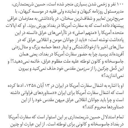
۱۰۰ نفر و زخمی شدن بسیاری منجر شده است، حسین شریعتمداری،
مدیر‌مسئول روزنامه کیهان و نماینده ولی فقیه در موسسه کیهان، با
صریح‌ترین تعابیر و شفاف‌ترین سخنان، در یادداشتی به معترضان عراقی
پیشنهاد داده است که به سفارت آمریکا در بغداد یورش ببرند. او که ایالات
متحده آمریکا را «متهم اصلی» در ناآرامی‌های عراق دانسته در این
یادداشت نوشته است: «باید از جوانان مومن و انقلابی عراق که در
سال‌های اخیر با از‌خودگذشتگی و ایثار ده‌ها حماسه بزرگ و مثال‌زدنی
آفریده‌اند پرسید چرا به حضور سفارت آمریکا در بغداد، یعنی همان
جاسوسخانه و کانون توطئه علیه ملت مظلوم عراق، خاتمه نمی‌دهید؟! و
این دُمل چرکین را از سرزمین مقدس خود حذف نمی‌کنید و بیرون
نمی‌اندازید؟»
او با اشاره به اشغال سفارت آمریکا در ایران در ۱۳ آبان ۱۳۵۸، ادعا کرده
است که اشغال سفارت آمریکا برای ایران «دستاوردهای فراوانی داشته
است و چرا باید جوانان انقلابی عراق میهن مقدس خود را از این
دستاوردها محروم کنند؟»
تمام استدلال حسین شریعتمداری بر این استوار است که سفارت آمریکا
در بغداد جاسوسخانه و کانونی برای توطئه است. از این عبارت او چنین