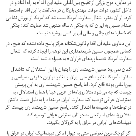
در مقابل، موج بزرگی از تقبیح بین‌المللی علیه این اقدام به راه افتاد و در
داخل کشور، دولت موقت مهدی بازرگان در مخالفت با این اقدام استعفا
کرد. از آن بدتر، اشغال سفارت آمریکا سبب شد که آمریکا از یورش نظامی
صدام حسین به ایران که به جنگی ۸ ساله منتهی شد حمایت کند؛ جنگی
که خسارت‌های جانی و مالی آن بر کسی پوشیده نیست.
این دعاوی علیه آن اقدام قانون‌شکنانه هرگز پاسخ داده نشده که هیچ، در
کسانی همچون حسین شریعتمداری این توهم را ایجاد کرده که اشغال
سفارت آمریکا «دستاوردهای فراوان» به همراه داشته است.
گمان نمی‌رود حسین شریعتمداری را بتوان با این استدلال که «اشغال
سفارت آمریکا مغایر منافع ملی ایران و مغایر موازین حقوقی، سیاسی و
بین‌المللی بود» قانع کرد. اما پاسخ حسین شریعتمداری به این پرسش
چیست که چه می‌شود مثلا روزنامه‌ای عربی عینا با همان استدلال، به
معترضان عراقی توصیه کند سفارت ایران در بغداد را به‌دلیل دست داشتن
در توطئه‌ها و دسیسه‌ها اشغال کنند. پاسخ حسین شریعتمداری چیست اگر
مثلا روزنامه‌ای اسرائیلی به جوانان معترض عراقی توصیه کند
دیپلمات‌های ایرانی در عراق را به گروگان بگیرند.
اگر کوچک‌ترین تعرضی حتی به دیوار اماکن دیپلماتیک ایران در عراق یا