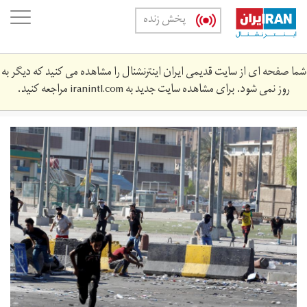
Skip
oggle
پخش زنده
to
ation
main
content
شما صفحه ای از سایت قدیمی ایران اینترنشنال را مشاهده می کنید که دیگر به
روز نمی شود. برای مشاهده سایت جدید به
iranintl.com
مراجعه کنید.
2019-
10-
335107412_rc16229f7480_rtrmadp_3_iraq-
protests.jpg