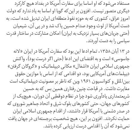
مستفاد می‌شود که او اساسا برای سفارت آمریکا در بغداد هیچ کارکرد
دیگری متصور نیست. افزون بر این‌که گویا او اساسا به یاد ندارد که دولت
امروز عراق، کشوری که به حوزه نفوذ منطقه‌ای ایران تبدیل شده است، به
دست آمریکا از لوث وجود صدام حسین پاک شد و در پی آن، شیعیان
(حتی جریان‌های بسیار نزدیک به ایران) امکان مشارکت در ساختار قدرت
سیاسی را به دست آوردند.
در ۱۳ آبان ۱۳۵۸، تمام ادعا این بود که سفارت آمریکا در ایران «لانه
جاسوسی» است و به اقتضای این ادعا (حتی اگر درست بود)، واکنش
جمهوری اسلامی ایران «اشغال» مکانی دیپلماتیک و «گروگان گرفتن»
دیپلمات‌های آمریکایی بود، دو اقدامی که از اساس با موازین حقوق
بین‌الملل و کنوانسیون ۱۹۶۱ وین که ناظر بر مصونیت دیپلماتیک است
مغایرت داشت. در قباحت چنین رفتاری همین بس که به حسین
شریعتمداری یادآوری شود چرا در نظام دو‌قطبی آن دوران، هیچ‌یک از
کشورهای جهان، حتی کشورهای بلوک شرق و اتحاد جماهیر شوروی که
در صدر دشمنی با آمریکا قرار داشتند، از اقدام جمهوری اسلامی ایران
حمایت نکردند. افزون بر این، هیچ شخصیت برجسته‌ای در جهان یافت
نمی‌شود که آن را اقدامی درست ارزیابی کرده باشد.