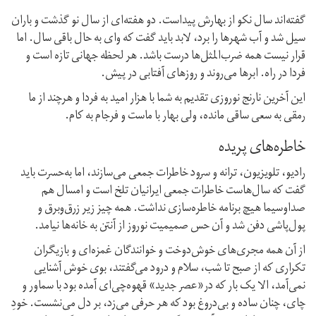
گفته‌اند سال نکو از بهارش پیداست. دو هفته‌ای از سال نو گذشت و باران
سیل شد و آب شهرها را برد، لابد باید گفت که وای به حال باقی سال. اما
قرار نیست همه ضرب‌المثل‌ها درست باشد. هر لحظه جهانی تازه است و
فردا در راه. ابرها می‌روند و روزهای آفتابی در پیش.
این آخرین نارنج نوروزی تقدیم به شما با هزار امید به فردا و هر‌چند از ما
رمقی به سعی ساقی مانده، ولی بهار با ماست و فرجام به کام.
خاطره‌های پریده
رادیو، تلویزیون، ترانه و سرود خاطرات جمعی می‌سازند، اما به‌حسرت باید
گفت که سال‌هاست خاطرات جمعی ایرانیان تلخ است و امسال هم
صدا‌و‌سیما هیچ برنامه خاطره‌سازی نداشت. همه چیز زیر زرق‌و‌برق و
پول‌پاشی دفن شد و آن حس صمیمیت نوروز از آنتن به خانه‌ها نیامد.
از آن همه مجری‌های خوش‌دوخت و خوانندگان غمزه‌ای و بازیگران
تکراری که از صبح تا شب، سلام و درود می‌گفتند، بوی خوش آشنایی
نمی‌آمد، الا یک بار که در«عصر جدید» قهوه‌چی‌ای آمده بود با سماور و
چای، چنان ساده و بی‌دروغ بود که هر حرفی می‌زد، بر دل می‌نشست. خودِ