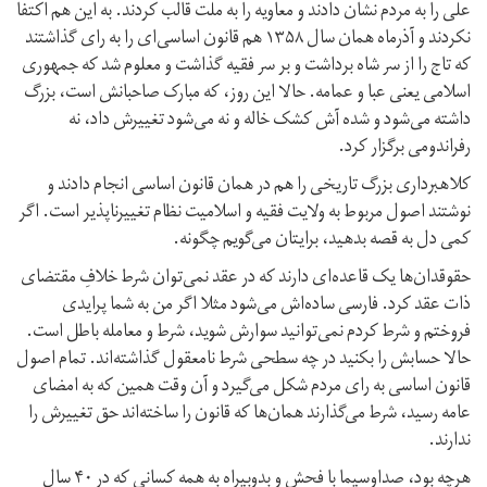
علی را به مردم نشان دادند و معاویه را به ملت قالب کردند. به این هم اکتفا
نکردند و آذر‌ماه همان سال ۱۳۵۸ هم قانون اساسی‌ای را به رای گذاشتند
که تاج را از سر شاه برداشت و بر سر فقیه گذاشت و معلوم شد که جمهوری
اسلامی یعنی عبا و عمامه. حالا این روز، که مبارک صاحبانش است، بزرگ
داشته می‌شود و شده آش کشک خاله و نه می‌شود تغییرش داد، نه
رفراندومی برگزار کرد.
کلاهبرداری بزرگ تاریخی را هم در همان قانون اساسی انجام دادند و
نوشتند اصول مربوط به ولایت فقیه و اسلامیت نظام تغییرناپذیر است. اگر
کمی دل به قصه بدهید، برایتان می‌گویم چگونه.
حقوقدان‌ها یک قاعده‌ای دارند که در عقد نمی‌توان شرط خلافِ مقتضای
ذات عقد کرد. فارسی‌ ساده‌اش می‌شود مثلا اگر من به شما پرایدی
فروختم و شرط کردم نمی‌توانید سوارش شوید، شرط و معامله باطل است.
حالا حسابش را بکنید در چه سطحی شرط نامعقول گذاشته‌اند. تمام اصول
قانون اساسی به رای مردم شکل می‌گیرد و آن وقت همین که به امضای
عامه رسید، شرط می‌گذارند همان‌ها که قانون را ساخته‌اند حق تغییرش را
ندارند.
هر‌چه بود، صدا‌و‌سیما با فحش و بد‌و‌بیراه به همه کسانی که در ۴۰ سال