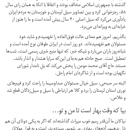
گذشته با جمهوری اسلامی مخالف بودند و اتفاقا با اتکا به همان رای سال
۵۸، رجز‌خوانی کرد و بین تصاویر سیل لرستان و خوزستان به مردم ایران
یادآوری می‌کرد که سیل اصلی ۴۰ سال پیش آمده است و ما را هنوز از
خرابه‌ای به ویرانه‌ای می‌برد.
بگذریم. امروز هم معنای حالت فوق‌العاده را نفهمیدم و شاید خود
مسئولان هم نفهمیده‌اند. دو روز است در ایران طوفان نوح آمده است و
شبانه‌روز باران می‌بارد و شبکه خبر، که تنها منبع خبری رسمی است، شب‌ها
تعطیل است. صبح حادثه هم به‌جای این‌که سراپا هشدار و انذار باشد،
مستند حاج آقای محمد مومن را پخش می‌کند که یلِ نامدار شورای
نگهبان بوده است و از شاگردان امام راحل.
البته سر صبحی، سیل خیال مسئولان صدا‌و‌سیما را راحت کرد و فیبرهای
نوری استان لرستان را برد و کلا هر ارتباطی با سیل و سیل‌زدگان قطع شد
و خلاص.
بیا که وقت بهار است تا من و تو...
نیاکان ما آن‌قدر رسم خوب میراث گذاشته‌اند که اگر به یکی دوتای آن هم
دل بدهیم، آدم‌های بهتری می‌شویم. سیزده بدر است و به قول مولانا: