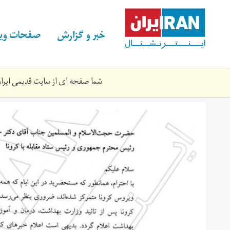
Skip
to
main
خبر و گزارش
صفحات ویژ
content
شما صفحه ای از سایت قدیمی ایران 
8217384d-
6e46-
4afa-
91b1-
29cf7b06a514_1.jpeg