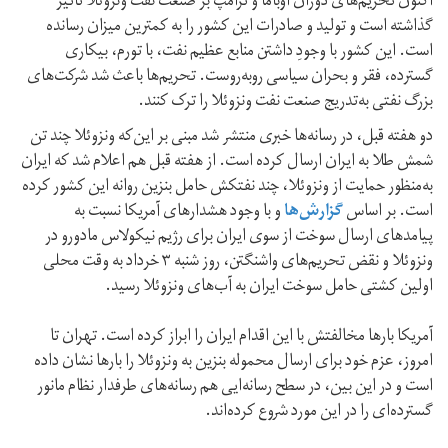
اکنون تحریم‌های دوران اوباما و ترامپ بر صنعت نفت ونزوئلا تاثیر
گذاشته است و تولید و صادرات این کشور را به کمترین میزان رسانده
است. این کشور با وجودِ داشتن منابع عظیم نفت، با تورم، بیکاری
گسترده، فقر و بحران سیاسی روبه‌روست. تحریم‌ها باعث شد شرکت‌های
بزرگ نفتی به‌تدریج صنعت نفت ونزوئلا را ترک کنند.
دو هفته قبل، در رسانه‌ها خبری منتشر شد مبنی بر این‌که ونزوئلا چند تن
شمش طلا به ایران ارسال کرده است. از هفته قبل هم اعلام شد که ایران
به‌منظور حمایت از ونزوئلا، چند نفتکش حامل بنزین روانه این کشور کرده
است. بر اساس
گزارش‌ها
و با وجود هشدارهای آمریکا نسبت به
پیامدهای ارسال سوخت از سوی ایران برای رژیم نیکولاس مادورو در
ونزوئلا و نقض تحریم‌های واشنگتن، روز شنبه ۳ خرداد به وقت محلی
اولین کشتی حامل سوخت ایران به آب‌های ونزوئلا رسید.
آمریکا بارها مخالفتش با این اقدام ایران را ابراز کرده است. تهران تا
امروز، عزم خود برای ارسال محموله بنزین به ونزوئلا را بارها نشان داده
است و در این بین، در سطح رسانه‌ایی هم رسانه‌های طرفدار نظام مانور
گسترده‌ای را در این مورد شروع کرده‌اند.