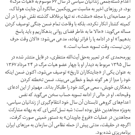
اعدام دسته‌جمعی زندانیان سیاسی در سال ۶۷ موسوم به «هیات مرگ»
بود، در روزهای اخیر به مناسبت سی‌ویکمین سالگرد آن جنایت هولناک،
در مصاحبه‌ای با مجله «مثلث»، نه تنها برخلاف گذشته نقش خود را در آن
کمیته کشتار انکار نکرده، بلکه با وقاحت تمام ضمن جنگی توصیف کردن
مساله می‌گوید: «حالا ما به خاطر فضای روانی بدهکاریم و باید پاسخ
بدهیم؟» او در ادامه پا را فراتر نهاده، مدعی می‌شود: «الان وقت حرف
زدن نیست، وقت تسویه حساب است.»
پورمحمدی که در تعبیر به‌حق آیت‌الله منتظری، در فایل منتشر شده در
سال ۱۳۹۵ مربوط به دیدار او با چهار عضو هیات مرگ در ۲۴ مرداد ۱۳۶۷
به عنوان یکی از «جنایتکاران تاریخ» توصیف می‌شود، اکنون ضمن اینکه
خود را مبرا از هر گونه خبط و خطایی می‌بیند، ضمن تخطئه کردن
بدهکاری خویش، سعی می‌کند خود را طلبکار بداند. مهم‌تر از این ادعای
وقیحانه، او در حالی از ادامه تسویه حساب سخن می‌گوید که نفس
اعدام‌های گروهی تابستان آن سال خود انتقام‌گیری از زندانیان سیاسی،
به‌ویژه مجاهدین خلق بوده است؛ شبه نسل‌کشی‌ای که به بهانه مشارکت
مجاهدین در عملیات «فروغ جاویدان» به دستور خمینی صورت گرفت،
اگرچه در حقیقت، مدتی پیش از حمله نظامی آن سازمان به مرزهای ایران
برنامه‌ریزی شده بود.