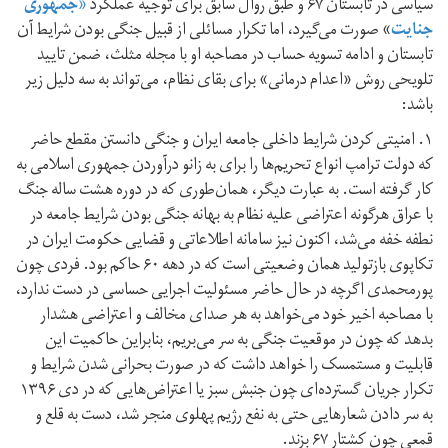
سیاسی در تابستان ۶۷ و طبق روال سابق برای توجیه عملکرد
«جمهوری
جنایت
» صورت می‌گیرد، اما تکرار مسائلی از قبیل جنگی بودن شرایط آن
تابستان و ادامه تسویه حساب در مصاحبه او با مجله مثلث، ضمن تایید
تلویحی روش «اعدام درمانی» برای بقای نظام، می‌تواند به سه دلیل زیر
باشد:
۱. امنیتی کردن شرایط داخلی جامعه ایران و جنگی دانستن مقطع حاضر
که دولت ترامپ انواع تحریم‌ها را برای به زانو درآوردن جمهوری اسلامی به
کار گرفته است. به عبارت دیگر، همان‌طوری که در دوره هشت ساله جنگ
با عراق هرگونه اعتراضی علیه نظام به بهانه جنگی بودن شرایط جامعه در
نطفه خفه می‌شد، اکنون نیز سامانه اطلاعاتی و قضایی حکومت ایران در
تکاپوی بازتولید همان وضعیتی است که در دهه ۶۰ حاکم بود. فردی چون
پورمحمدی اگرچه در حال حاضر مسئولیت اجرایی حساسی در دست ندارد،
با مصاحبه اخیر خود می‌خواهد به هر صدای مخالف و اعتراضی هشدار
بدهد که چون در موقعیت جنگی به سر می‌بریم، بنابراین حاکمیت این
قابلیت و مستمسک را خواهد داشت که در صورت بحرانی شدن شرایط و
تکرار جریان گسترده‌ای چون جنبش سبز یا اعتراض‌هایی که در دی ۱۳۹۶
به سر دادن شعارهایی حتی به نفع رژیم پهلوی منجر شد، دست به قلع و
قمعی چون کشتار ۶۷ بزند.