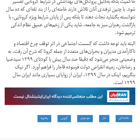
حاکمیت بلکه به‌دلیل پروتکل‌های بهداشتی در شرایط کرونایی تفسیر
شود. با چنین ترفندی آنان تلاش دارند خامنه‌ای را از بند تله‌ای که ده سال
نتوانسته بگشاید نجات دهند تا بلکه پس از پایان شرایط ویژه کرونایی، با
بازگشت رهبران سبز به جامعه، شاید یکی از زخم‌های عمیق نظام اندکی
ترمیم شود.
البته باید توجه داشت که گسست اجتماعی در اثر توقف چرخ اقتصاد و
ناکارآمدی مدیران و بحران‌های متعدد از جمله کرونا که شرح آن رفت، به
وضعیتی منجر می‌شود که دقیقا صد سال پیش با کودتای ۱۲۹۹ سید‌ضیا
و رضا‌خان، زمینه انقراض دولت فرسوده قاجار را فراهم آورد. اگر نیک
بنگریم، اینک در سال ۱۳۹۹، ایران از زوایای بسیاری مانند ایران سال
۱۲۹۹ است.
خامنه‌ای
حثر
موسوی
کروبی
رهنورد