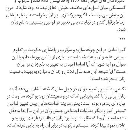
انگیزه سال‌های میانی دهه ۱۳۸۰ به فعال‏یتش ادامه دهد و سرکوب و
گسستگی میان نسل‌‏های مختلف جنبش اتفاق نیفتاده بود، شاید تا امروز
این جنبش می‌‏توانست با گروه بزرگ‌‏تری از زنان و خواسته‌‏ها و نیازهایشان
ارتباط برقرار کند و در نهایت، بانی تغییر در قوانین جنسیتی به نفع زنان
شود.
***
گیر افتادن در این چرخه مبارزه و سرکوب و پافشاری حکومت بر تداوم
تبعیض علیه زنان باعث شده است بسیاری از ما این روزها، دائم با این
سوال مواجه شویم که آیا اساسا امیدی به تغییر به نفع زنان در ایران
هست؟ آیا نتیجه این همه سال تلاش و زندان و مبارزه به بهبود وضعیت
زنان منجر شده است؟
نگاهی به تغییر وضعیت زنان در چهل ‏سال گذشته، نشان می‌دهد آنچه
زنان ایرانی را با گشایش‎هایی اندک در وضعیتشان روبه‌رو کرده مداومت در
مبارزه‌ای روزمره بوده است؛ یعنی هرچند خواسته‏‌هایی چون تغییر قوانین
تبعیض‌آمیز و دیگر مطالبات اجتماعی جنبش زنان در این سال‌ها محقق
نشده است، آن‌جا که مقاومت و مبارزه زنان در قالب رفتارهای روزمره و
عادی نمود پیدا کرده، سیستم سرکوب در برابر آن راه به جایی نبرده است.