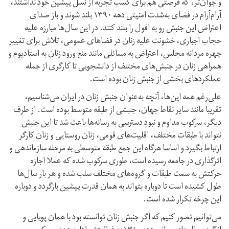
و جوان‌‏تر، که فرصتی هم برای کسب تجربه از نسل پیشین خود نداشتند،
آرام‌آرام در فضای به‌شدت امنیتی دهه ۱۳۹۰ بلند شوند و باز صدای
اعتراض این جنبش رو به افول را بلند کنند. در این سال‌ها مبارزه علیه
حجاب اجباری، خشونت علیه زنان در فضاهای عمومی، تلاش برای تغییر
چهره مردانه مجلس، اعتراض به مسائلی مانند منع ورود زنان به استادیوم و
همراهی زنان در جنبش‌های مختلف از دانشجویی تا کارگری از جمله
عملکردهای بخشی از جنبش زنان بوده است.
علی‌رغم همه این‌ها، آنچه به‌عنوان جنبش زنان در ایران می‌شناسیم،
تقریبا مانند سایر نقاط جهان، جنبشی از طبقه متوسط بوده است. از طرف
دیگر، سرکوب مداوم و نبودِ دسترسی به رسانه‌‏ها باعث شد تا این جنبش
نتواند با طبقات مختلف، اقلیت‌های قومی، زنان روستایی و زنان کارگر
ارتباط بگیرد و اساسا هرگاه این جمع طبقه متوسطی به مرحله سازماندهی و
اثرگذاری در جامعه رسیده است، طوری سرکوب شده که عملا اجازه
حرکتش به سمت طبقات و گروه‌‏های مختلف سلب شده و هر بار سال‌ها
طول کشیده است تا دوباره بتواند به همان قدرت پیشین بازگردد و دوباره
این چرخه تکرار شده است.
می‌توانیم تصور کنیم که اگر جنبش زنان توانسته بود با همان پویایی و