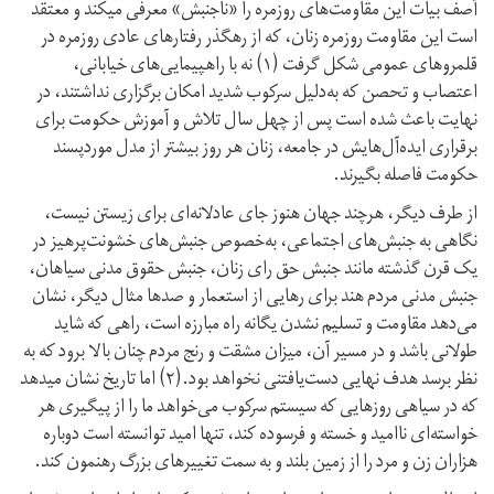
آصف بیات این مقاومت‌های روزمره را «ناجنبش» معرفی می‎کند و معتقد
است این مقاومت روزمره زنان، که از رهگذر رفتارهای عادی روزمره در
قلمروهای عمومی شکل گرفت (۱) نه با راهپیمایی‏‌های خیابانی،
اعتصاب و تحصن که به‌دلیل سرکوب شدید امکان برگزاری نداشتند، در
نهایت باعث شده است پس از چهل‌ سال تلاش و آموزش حکومت برای
برقراری ایده‌آل‌هایش در جامعه، زنان هر روز بیشتر از مدل مورد‌پسند
حکومت فاصله بگیرند.
از طرف دیگر، هرچند جهان هنوز جای عادلانه‌‏ای برای زیستن نیست،
نگاهی به جنبش‌های اجتماعی، به‌خصوص جنبش‌های خشونت‌پرهیز در
یک قرن گذشته مانند جنبش حق رای زنان، جنبش حقوق مدنی سیاهان،
جنبش مدنی مردم هند برای رهایی از استعمار و صدها مثال دیگر، نشان
می‌دهد مقاومت و تسلیم نشدن یگانه راه مبارزه است، راهی که شاید
طولانی باشد و در مسیر آن، میزان مشقت‎ و رنج مردم چنان بالا برود که به
نظر برسد هدف نهایی دست‌یافتنی نخواهد بود.(۲) اما تاریخ نشان می‎دهد
که در سیاهی روزهایی که سیستم سرکوب می‌‏خواهد ما را از پیگیری هر
خواسته‌ای نا‌امید و خسته و فرسوده کند، تنها امید توانسته است دوباره
هزاران زن و مرد را از زمین بلند و به سمت تغییرهای بزرگ رهنمون کند.