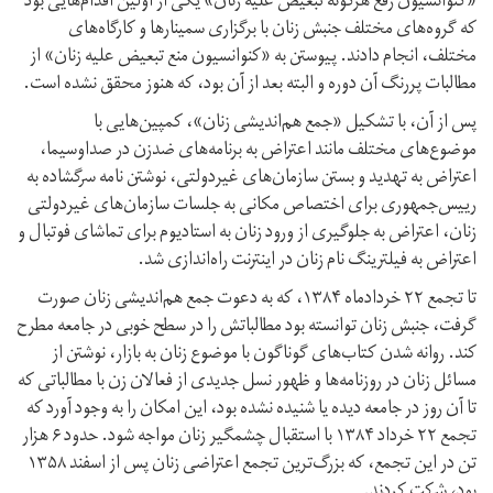
«کنوانسیون رفع هرگونه تبعیض علیه زنان» یکی از اولین اقدام‌هایی بود
که گروه‌‏های مختلف جنبش زنان با برگزاری سمینارها و کارگاه‌های
مختلف، انجام دادند. پیوستن به «کنوانسیون منع تبعیض علیه زنان» از
مطالبات پررنگ آن دوره و البته بعد از آن بود، که هنوز محقق نشده است.
پس از آن، با تشکیل «جمع هم‌اندیشی زنان»، کمپین‌هایی با
موضوع‌های مختلف مانند اعتراض به برنامه‌های ضد‌زن در صدا‌و‌سیما،
اعتراض به تهدید و بستن سازمان‌های غیردولتی، نوشتن نامه‌ سرگشاده به
رییس‌جمهوری برای اختصاص مکانی به جلسات سازمان‌های غیردولتی
زنان، اعتراض به جلوگیری از ورود زنان به استادیوم برای تماشای فوتبال و
اعتراض به فیلترینگ نام زنان در اینترنت راه‌‏اندازی شد.
تا تجمع ۲۲ خرداد‌ماه ۱۳۸۴، که به دعوت جمع هم‌اندیشی زنان صورت
گرفت، جنبش زنان توانسته بود مطالباتش را در سطح خوبی در جامعه مطرح
کند. روانه شدن کتاب‌های گوناگون با موضوع زنان به بازار، نوشتن از
مسائل زنان در روزنامه‌ها و ظهور نسل جدیدی از فعالان زن با مطالباتی که
تا آن روز در جامعه دیده یا شنیده نشده بود، این امکان را به وجود آورد که
تجمع ۲۲ خرداد ۱۳۸۴ با استقبال چشمگیر زنان مواجه شود. حدود ۶ هزار
تن در این تجمع، که بزرگ‌ترین تجمع اعتراضی زنان پس از اسفند ۱۳۵۸
بود، شرکت کردند.