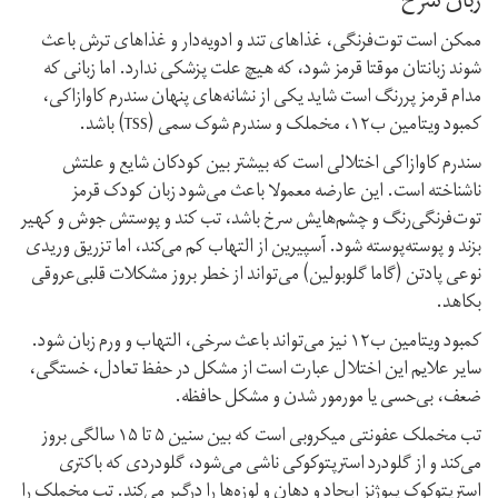
زبان سرخ
ممکن است توت‌فرنگی، غذاهای تند و ادویه‌دار و غذاهای ترش باعث
شوند زبانتان موقتا قرمز شود، که هیچ علت پزشکی ندارد. اما زبانی که
مدام قرمز پررنگ است شاید یکی از نشانه‌های پنهان سندرم کاوازاکی،
کمبود ویتامین ب‌۱۲، مخملک و سندرم شوک سمی (TSS) باشد.
سندرم کاوازاکی اختلالی است که بیشتر بین کودکان شایع و علتش
ناشناخته است. این عارضه معمولا باعث می‌شود زبان کودک قرمز
توت‌فرنگی‌رنگ و چشم‌هایش سرخ باشد، تب کند و پوستش جوش و کهیر
بزند و پوسته‌پوسته شود. آسپیرین از التهاب کم می‌کند، اما تزریق وریدی
نوعی پادتن (گاما گلوبولین) می‌تواند از خطر بروز مشکلات قلبی‌عروقی
بکاهد.
کمبود ویتامین ب‌۱۲ نیز می‌تواند باعث سرخی، التهاب و ورم زبان شود.
سایر علایم این اختلال عبارت است از مشکل در حفظ تعادل، خستگی،
ضعف، بی‌حسی یا مورمور شدن و مشکل حافظه.
تب مخملک عفونتی میکروبی است که بین سنین ۵ تا ۱۵ سالگی بروز
می‌کند و از گلودرد استرپتوکوکی ناشی می‌شود، گلودردی که باکتری
استرپتوکوک پیوژنز ایجاد و دهان و لوزه‌ها را درگیر می‌کند. تب مخملک را