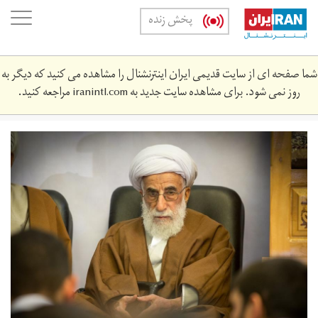
Skip
oggle
پخش زنده
to
ation
main
content
شما صفحه ای از سایت قدیمی ایران اینترنشنال را مشاهده می کنید که دیگر به
روز نمی شود. برای مشاهده سایت جدید به
iranintl.com
مراجعه کنید.
388154_667.jpg