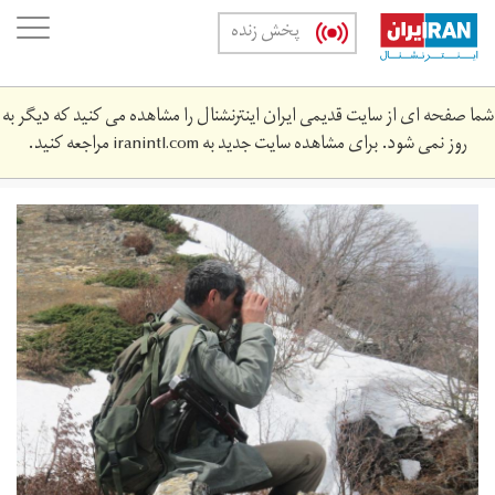
Skip
oggle
پخش زنده
to
ation
main
content
شما صفحه ای از سایت قدیمی ایران اینترنشنال را مشاهده می کنید که دیگر به
روز نمی شود. برای مشاهده سایت جدید به
iranintl.com
مراجعه کنید.
60728714555004797692.jpg