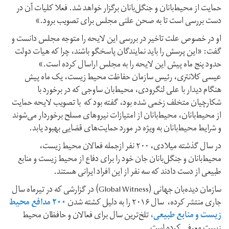
حمایت از محیط‌بانان و جنگل‌بانان برگزار خواهد شد. فعلا کلیات آن در
دست بررسی است تا به صحن علنی مجلس برای تصویب برود.»
او در خصوص علت تاخیر در بررسی این لایحه را متوجه مجلس دانست و
گفت: «این پرسش را باید نمایندگان پاسخگو باشند، چرا که هیات دولت
حدود پنج ماه پیش این لایحه را به مجلس اراسال کرده است.»
عیسی کلانتری، رئیس سازمان حفاظت محیط زیست، یک ماه پیش
هنگام دیدار با علی لنگرودی، محیط‌‌‌بان ساوجی که در برخورد با
شکارچیان متخلف زخمی شده بود، گفته بود که با تصویب لایحه حمایت
از محیط‌‌بانان، محیط‌‌بانان از امتیازات نیروهای مسلح برخوردار می‌شوند
و شرایط محیط‌بانان به ویژه در مورد حمایت‌های قضایی بهبود یابد.
در سال گذشته میلادی، ۲۰۰ نفر ازجمله فعالان محیط زیست،
محیط‌بانان و جنگل‌بانان جان خود را برای دفاع از محیط زیست و منابع
طبیعی از دست دادند که سه نفر از این افراد ایرانی هستند.
سازمان دیده‌بان جهانی (Global Witness) در گزارشی که در تیرماه سال
جاری منتشر کرده، سال ۲۰۱۶ را به دلیل کشته شدن
۲۰۰ مدافع محیط‌
زیست و منابع طبیعی،
تلخ‌ترین سال برای فعالان و حافظان محیط‌
زیست معرفی کرده است.