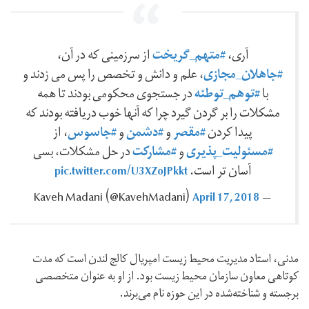
#متهم_گریخت
آری،
از سرزمینی که در آن،
#جاهلان_مجازی
، علم و دانش و تخصص را پس می زدند و
#توهم_توطئه
با
در جستجوی محکومی بودند تا همه
مشکلات را بر گردن گیرد چرا که آنها خوب دریافته بودند که
#مقصر
#دشمن
#جاسوس
پیدا کردن
و
و
، از
#مسئولیت_پذیری
#مشارکت
و
در حل مشکلات، بسی
pic.twitter.com/U3XZoJPkkt
آسان تر است.
April 17, 2018
— Kaveh Madani ‪(@KavehMadani)‬
مدنی، استاد مدیریت محیط زیست امپریال کالج لندن است که مدت
کوتاهی معاون سازمان محیط زیست بود. از او به عنوان متخصصی
برجسته و شناخته‌شده در این حوزه نام می‌برند.