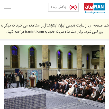
Skip
oggle
پخش زنده
to
ation
main
content
شما صفحه ای از سایت قدیمی ایران اینترنشنال را مشاهده می کنید که دیگر به
روز نمی شود. برای مشاهده سایت جدید به
iranintl.com
مراجعه کنید.
13960606_0137517.jpg