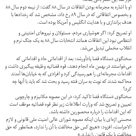
قرار شد این حصر باقی بماند.
او با اشاره به مجرمانه بودن اتفاقات در سال ۸۸ گفت: از نیمه دوم سال ۸۸
و بخصوص اتفاقاتی که در سال ۸۹ رخ داد، مشخص شد که رخدادها با
هدف براندازی و با هدایت انگلیس و آمریکا بوده است.
او تصریح کرد: اگر هوشیاری مردم، مسئولان و نیروهای امنتیتی و
انتظامی نبود این اتفاقات همانند انتخابات سال ۸۸ به یک جنگ نرم و
انقلاب مخملی تبدیل می‌شد.
سخنگوی دستگاه قضا یادآورشد: بعد از اقداماتی حاد و اقداماتی که
می‌خواستند در بهمن ماه انجام دهند، قوه‌ قضائیه وظیفه پیگیری داشت و
اقدامات مجرمانه‌ای را هم رسیدگی کرد و افرادی که به خیابان‌ها آمدند
محاکمه شدند که نوبت به سران فتنه رسید و بحث شد که باید با آنها چه
کرد؟
سخنگوی دستگاه قضا تاکید کرد: در این مصوبه مکانیزم و چارچوبی
تعیین و تصریح شد که وزارت اطلاعات زیر نظر قوه‌ قضائیه موظف است
که این اقدامات را درباره محصورین داشته باشد.
محسنی‌ اژه‌ای با بیان اینکه مصوبه شورای عالی امنیت ملی قانونی و لازم
الاجراست، افزود: «هیچ کس حق مخالفت با آن را ندارد، همانطور که حق
مخالفت با یک قانون را ندارد.»