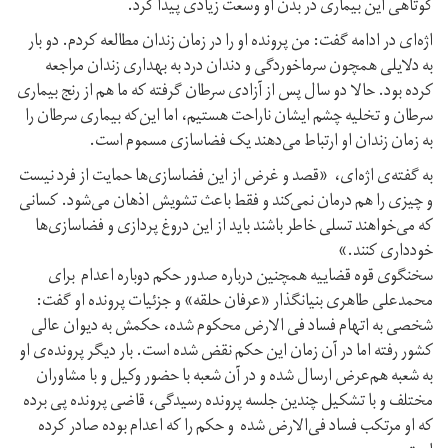
کوتاهی این بیماری در بدن او وسعت زیادی پیدا کرد.
اژه‌ای در ادامه گفت: من پرونده او را در زمان زندان مطالعه کردم. دو بار
به دلایلی همچون سرماخوردگی و دندان درد به بهداری زندان مراجعه
کرده بود. حالا دو سال پس از آزادی سرطان گرفته که ما هم از رنج بیماری
سرطان و تخلیه چشم ایشان ناراحت هستیم، اما این‌که بیماری سرطان را
به زمان زندان او ارتباط می‌دهند یک فضاسازی مسموم است.
به گفته‌ی اژه‌ای، «قصد و غرض از این فضاسازی‌ها حمایت از فرد نیست
و چیزی را هم درمان نمی‌کند و فقط باعث تشویش اذهان می‌شود. کسانی
که می‌خواهند تسلی خاطر باشند باید از این دروغ پردازی و فضاسازی‌ها
خودداری کنند.»
سخنگوی قوه قضاییه همچنین درباره صدور حکم دوباره اعدام برای
محمدعلی طاهری بنیانگذار «عرفان حلقه» و جزئیات پرونده او گفت:
شخصی به اتهام فساد فی الارض محکوم شده، حکمش به دیوان عالی
کشور رفته اما در آن زمان این حکم نقض شده است. بار دیگر پرونده‌ی او
به شعبه هم‌عرض ارسال شده و در آن شعبه با حضور وکیل و با مشاوران
مختلف و با تشکیل چندین جلسه پرونده رسیدگی، قاضی پرونده پی برده
که او مرتکب فساد فی‌الارض شده و حکم را که اعدام بوده صادر کرده