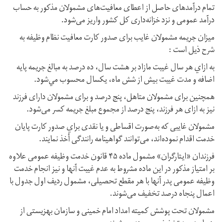
تمام درآمدهای حاصل از اعطای معافيت‌های مشمولان مذكور به حساب
درآمد عمومی و نزد خزانه‌داری كل كشور واريز می‌شود.
ميزان جريمه مشمولان غايب برای صدور كارت معافيت نظام وظيفه به
شرح ذیل است :
به ازاي هر سال غيبت مازاد بر هشت سال، ده درصد به مبالغ جريمه پايه
اضافه و مدت غيبت بيش از شش ماه، يكسال محسوب مي‌شود.
همچنین برای مشمولان متاهل، پنج درصد و برای مشمولان دارای فرزند
نيز به ازای هر فرزند، پنج درصد از مجموع مبلغ جريمه كسر می‌شود.
مشمولان غايبی كه به‌صورت اقساطی و يا نقدی براي صدور كارت پايان
خدمت اقدام نموده‌اند، می‌توانند گواهينامه رانندگی أخذ نمايند.
فرزندان «ايثارگران» مشمول ماده ۴۵ قانون خدمت وظيفه عمومی علاوه
بر امتياز مذكور در اين ماده مشروط به عدم غيبت آنها و نيز انجام خدمت
وظيفه عمومی پدر آنها با هر مقطع تحصيلی، مشمول رديف اول جدول با
اعمال پنجاه درصد تخفيف می‌شوند.
مشمولان تحت پوشش كميته امداد امام خمينی و سازمان بهزيستی از