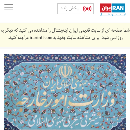
Skip
oggle
پخش زنده
to
ation
main
content
شما صفحه ای از سایت قدیمی ایران اینترنشنال را مشاهده می کنید که دیگر به
روز نمی شود. برای مشاهده سایت جدید به
iranintl.com
مراجعه کنید.
n82612533-
71770398.jpg