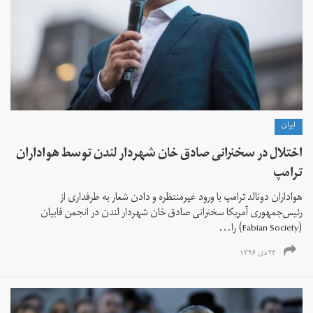
ايران
اختلال در سخنرانی صادق خان شهردار لندن توسط هواداران
ترامپ
هواداران دونالد ترامپ با ورود غیرمنتظره و دادن شعار به طرفداری از
رئیس‌جمهوری آمریکا سخنرانی صادق خان شهردار لندن در انجمن فابیان
(Fabian Society) را...
۲۴ دی ۱۳۹۶