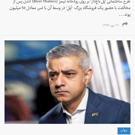
طرح ساختمانی 'پُل باغ‌دار' بر روی رودخانه تیمز (River Thames) لندن پس از
مخالفت با حضور یک فروشگاه بزرگ ' اَپل' در وسط آن با ضرر معادل 50 میلیون
پوند...
۱۷ مهر ۱۳۹۶
جهان