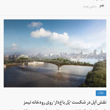
۲۱ آبان ۱۳۹۶
جهان
نقش اَپل در شکست ' پُل باغ‌دار' روی رودخانه تیمز