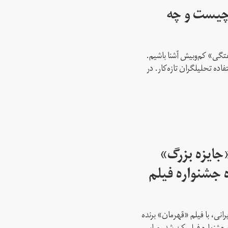
چیست و چه
فتگی» کم‌و‌بیش آشنا باشیم.
اده تحلیلگران تازه‌کار. در
جایزه بزرگ»‌
ه جشنواره فیلم
انی، با فیلم «قهرمان» برنده