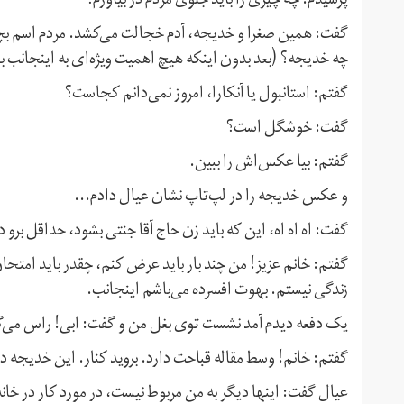
پرسیدم: چه چیزی را باید جلوی مردم در بیاورم؟
گفت: همین صغرا و خدیجه، آدم خجالت می‌کشد. مردم اسم بچه
چه خدیجه؟ (بعد بدون اینکه هیچ اهمیت ویژه‌ای به اینجانب
گفتم: استانبول یا آنکارا، امروز نمی‌دانم کجاست؟
گفت: خوشگل است؟
گفتم: بیا عکس‌اش را ببین.
و عکس خدیجه را در لپ‌تاپ نشان عیال دادم...
گفت: اه اه اه، این که باید زن حاج آقا جنتی بشود، حداقل برو 
گفتم: خانم عزیز! من چند بار باید عرض کنم، چقدر باید امتح
زندگی نیستم. بهوت افسرده می‌باشم اینجانب.
یک دفعه دیدم آمد نشست توی بغل من و گفت: ابی! راس می‌
گفتم: خانم! وسط مقاله قباحت دارد. بروید کنار. این خدیجه
عیال گفت: اینها دیگر به من مربوط نیست، در مورد کار در خان