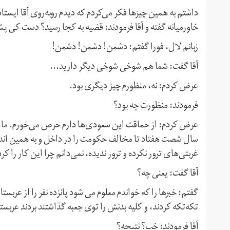
داشتم به همین چیزها فکر می‌کردم که دیدم روبه‌روی آقا ایست
خاورمیانه گفته و آقا فرمودند: قضیه به کجا رسید؟ دست کی
زبانم لال، فورا گفتم: دشمن! دشمن! دشمن!
آقا گفت: شما هم شوخی شوخی دیگر دارید...
عرض کردم: نه، منظورم چیز دیگری بود.
فرمودند: منظورت چه بود؟
عرض کردم: از حماقت این سعودی‌ها دارم حرص می‌خورم. ما، 
سال شصت هفتاد تا مخالف حکومت را در داخل و به همین اند
غربتی‌های ترور نکرده و ترور ندیده، نمی‌دانم چرا این کار را کرد
آقا گفت: یعنی چه؟
گفتم: خبرها را که خواندم معلوم می شود پانزده نفر را از عربس
تکه‌تکه کردند، و کلیه بدنش را توی جعبه گذاشتند بردند عرب
آقا فرمودند: خب؟ نتیجه؟