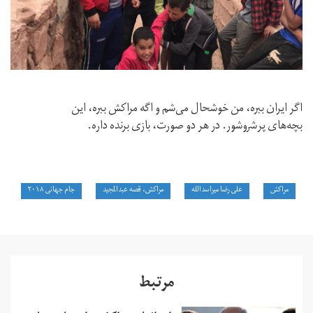
اگر ايران ببره، من خوشحال مى‌شم و اگه مراكش ببره، اين
بچه‌هاى پرشروشور. در هر دو صورت، بازى برنده داره.
مراکش
علی رضا میراسدالله
مراكش، قصه عبدالمجيد
جام جهانی ۲۰۱۸
مرتبط