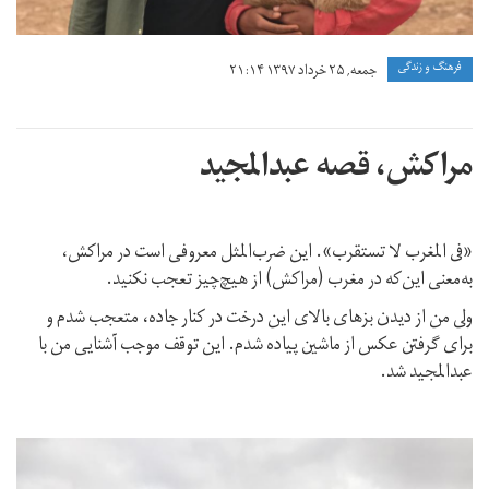
فرهنگ و زندگی
جمعه, ۲۵ خرداد ۱۳۹۷ ۲۱:۱۴
مراكش، قصه عبدالمجيد
«فى المغرب لا تستقرب». اين ضرب‌المثل معروفی است در مراكش،
به‌معنی این‌که در مغرب (مراكش) از هيچ‌چيز تعجب نكنيد.
ولى من از ديدن بزهاى بالاى اين درخت در كنار جاده، متعجب شدم و
براى گرفتن عكس از ماشين پياده شدم. اين توقف موجب آشنايى من با
عبدالمجيد شد.