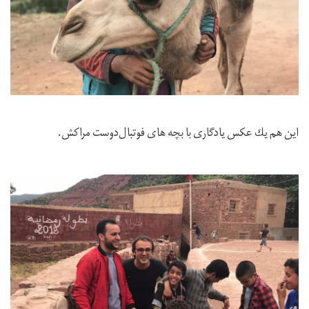
اين هم يك عكس يادگارى با بچه هاى فوتبال‌دوست مراكش.