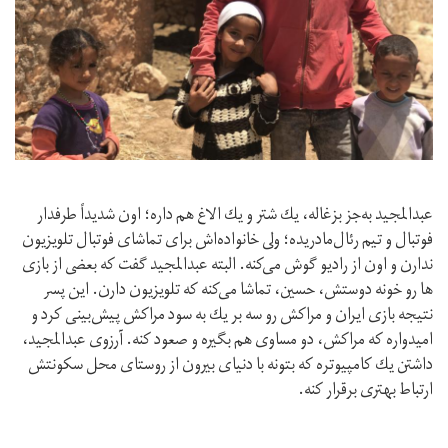
عبدالمجيد به‌جز بزغاله، يك شتر و يك الاغ هم داره؛ اون شديداً طرفدار
فوتبال و تيم رئال‌مادريده؛ ولى خانواده‌اش براى تماشاى فوتبال تلويزيون
ندارن و اون از راديو گوش مى‌كنه. البته عبدالمجيد گفت كه بعضى از بازى
ها رو خونه دوستش، حسين، تماشا مى‌كنه كه تلويزيون دارن. اين پسر
نتيجه بازى ايران و مراكش رو سه بر يك به سود مراكش پيش‌بينى كرد و
اميدواره كه مراكش، دو مساوى هم بگيره و صعود كنه. آرزوى عبدالمجيد،
داشتن يك كامپيوتره كه بتونه با دنياى بيرون از روستاى محل سكونتش
ارتباط بهترى برقرار كنه.