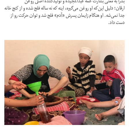
بشرا به معنى بشارت عمه عبدالمجیده و توليدكننده اصلى روغن
ارقان؛ دليل اين‌كه او روغن مى‌گيره، اينه كه نه ساله فلج شده و از كنج خانه
جدا نمى‌شه. او هنگام زايمان پسرش «آدم» فلج شد و توان حركت رو از
دست داد.