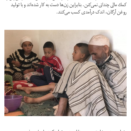
كمك مالى چندانى نمى‌كنن. بنابراين زن‌ها دست‌ به كار شده‌اند و با توليد
روغن آرگان، اندک درآمدى كسب مى‌كنند.