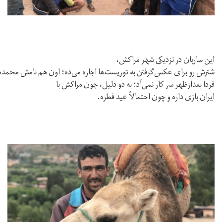
اين ساربان در نزديكى شهر مراكش،
شترش رو براى عكس‌گرفتن به توريست‌ها اجاره مى‌ده؛ اون هم نامش محمده و
فردا بعدازظهر سر كار نمى‌آد؛ به دو دليل، چون مراكش با
ايران بازى داره و چون احتمالاً عيد فطره.