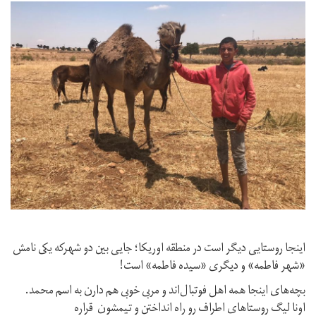
اينجا روستايى ديگر است در منطقه اوريكا؛ جايى بين دو شهركه يكى نامش
«شهر فاطمه» و ديگرى «سيده فاطمه» است!
بچه‌هاى اينجا همه اهل فوتبال‌اند و مربى خوبى هم دارن به اسم محمد.
اونا ليگ روستاهاى اطراف رو راه انداختن و تيمشون قراره