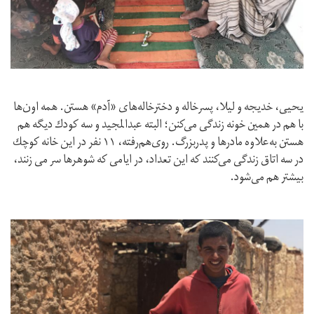
يحيى، خديجه و ليلا، پسرخاله و دخترخاله‌هاى «آدم» هستن. همه اون‌ها
با هم در همين خونه زندگى مى‌كنن؛ البته عبدالمجيد و سه كودك ديگه هم
هستن به‌علاوه مادرها و پدربزرگ. روى‌هم‌رفته، ١١ نفر در اين خانه كوچك
در سه اتاق زندگى مى‌كنند كه اين تعداد، در ايامى كه شوهرها سر مى زنند،
بيشتر هم مى‌شود.