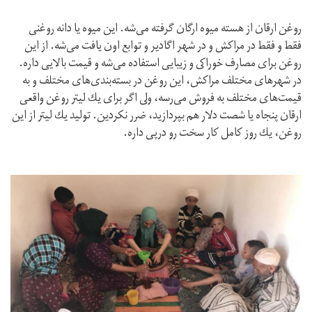
روغن ارقان از هسته ميوه ارگان گرفته مى‌شه. اين ميوه يا دانه روغنى
فقط و فقط در مراكش و در شهر اگادير و توابع اون يافت مى‌شه. از اين
روغن براى مصارف خوراكى و زيبايى استفاده مى‌شه و قيمت بالايى داره.
در شهرهاى مختلف مراكش، اين روغن در بسته‌بندى‌هاى مختلف و به
قيمت‌هاى مختلف به فروش مى‌رسه، ولى اگر براى يك ليتر روغن واقعى
ارقان پنجاه يا شصت دلار هم بپردازيد، ضرر نكردين. توليد يك ليتر از اين
روغن، يك روز كامل كار سخت رو درپى داره.