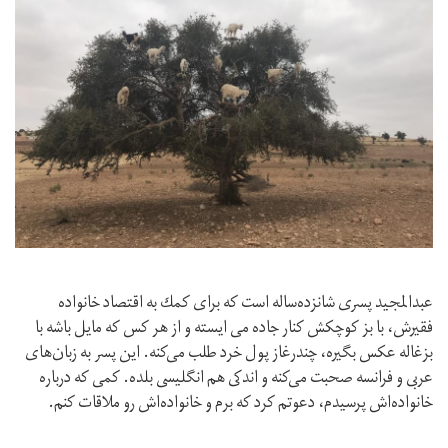
عبدالمجيد پسرى شانزده‌ساله است كه براى كمك به اقتصاد خانواده
فقيرش، با بز كوچكش كنار جاده مى ايسته و از هر كس كه مايل باشه با
بزغاله عكس بگيره، چندرغاز پول خرد طلب مى‌كنه. اين پسر به زبان‌هاى
عربى و فرانسه صحبت مى‌كنه و اندكى هم انگليسى بلده. كمى كه درباره
خانواده‌اش پرسيدم، دعوتم كرد كه برم و خانواده‌اش رو ملاقات كنم.