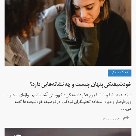
فرهنگ و زندگی
خودشیفتگی پنهان چیست و چه نشانه‌هایی دارد؟
شاید همه ما تقریبا با مفهوم «خودشیفتگی» کم‌و‌بیش آشنا باشیم. واژه‌ای محبوب
و پرطرفدار و مورد استفاده تحلیلگران تازه‌کار. در توصیف خودشیفته‌ها گفته
می...
۱۲ مرداد ۱۴۰۰