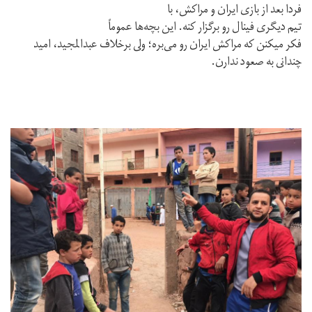
فردا بعد از بازى ايران و مراكش، با
تيم ديگرى فينال رو برگزار كنه. اين بچه‌ها عموماً
فكر میكنن كه مراكش ايران رو مى‌بره؛ ولى برخلاف عبدالمجيد، اميد
چندانى به صعود ندارن.