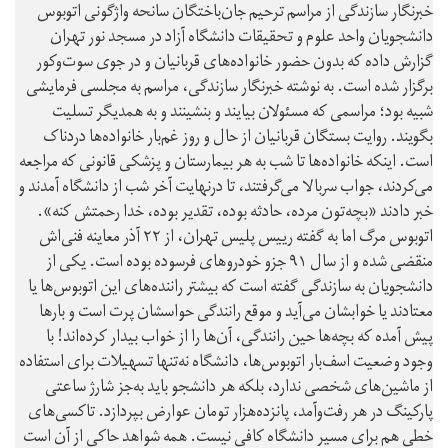
خبرنگار سازندگی از مراسم ترحیم جان‌باختگان سانحه واژگونی اتوبوس
دانشجویان واحد علوم و تحقیقات دانشگاه آزاد در مسجد نور تهران
گزارش داده که بدون حضور خانواده‌های قربانیان و در جوی سوت‌وکور
برگزار شده است. به نوشته خبرنگار سازندگی، مراسم به مجلسی فرمایشی
شبیه بود؛ مراسمی که مسئولان بیایند و بنشینند و به همدیگر تسلیت
بگویند. روایت بستگان قربانیان از حال و روز غم‌بار خانواده‌ها دردناک
است. اینکه خانواده‌ها تا شب به هر بیمارستان و پزشکی قانونی که مراجعه
می‌کردند، جواب سربالا می‌گرفتند، تا درنهایت آخر شب از دانشگاه آمدند و
خبر دادند «بچه‌تون مرده، حادثه بوده، تقدیر بوده، خدا رحمتش کنه».
اتوبوس مرگ اما به گفته رییس پلیس تهران، از ۲۲ آذر معاینه فنی‌اش
منقضی شده و از سال ۹۱ جزو خودروهای فرسوده بوده است. یکی از
دانشجویان به سازندگی گفته است که بیشتر راننده‌های این اتوبوس‌ها یا
معتادند یا خوابشان می‌آید و موقع رانندگی حواسشان پرت است و بارها
پیش آمده که بچه‌ها حین رانندگی، آن‌ها را از خواب بیدار کرده‌اند! با
وجود وضعیت اسف‌بار اتوبوس‌ها، دانشگاه نه‌تنها تسهیلات برای استفاده
از ماشین‌های شخصی ندارد، بلکه هر دانشجو باید به‌جز شارژ ساعتی
پارکینگ در هر رفت‌و‌آمد، پانزده‌هزار تومان عوارض بپردازد. تاکسی‌های
خطی هم برای مسیر دانشگاه کافی نیست. همه شواهد حاکی از آن است