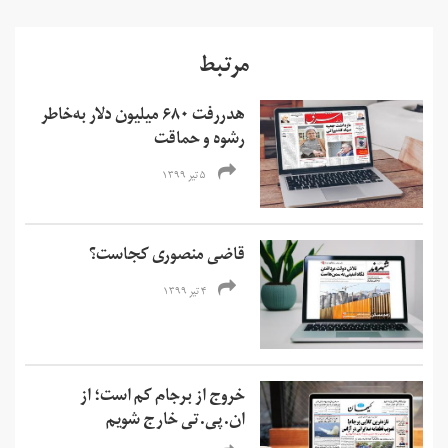
مرتبط
هدررفت ۶۸۰ میلیون دلار به‌خاطر
رشوه و حماقت
۵ تیر ۱۳۹۹
قاضی منصوری کجاست؟
۴ تیر ۱۳۹۹
خروج از برجام کم است؛ از
ان.پی.تی خارج شویم