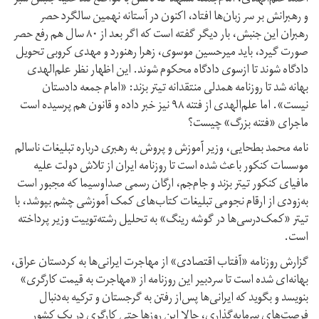
و رهبرانش بر سر زبان‌ها افتاد، اکنون در آستانه نهمین سالگرد حصر
رهبران این جنبش، بار دیگر گفته است که اگر بعد از ۸۰ سال هم رفع حصر
صورت گیرد، باید میرحسین موسوی، زهرا رهنورد و مهدی کروبی تحویل
دادگاه شوند تا ازسوی دادگاه محکوم شوند. این اظهار نظر علم‌الهدی
بهانه شد تا روزنامه همدلی منتقدانه تیتر بزند: «امام جمعه دادستان
نیست». اما علم‌الهدی از فتنه ۹۸ نیز خبر داده و قانون هم پرسیده است
ماجرای «فتنه بزرگ» چیست؟
نامه محمد بطحایی، وزیر آموزش و پروش به رهبری درباره تبلیغات ناسالم
موسسات کنکور باعث شده است تا روزنامه ایران از تلاش دولت علیه
مافیای کنکور تیتر بزند و جام‌جم، ارگان رسمی صداوسیما که مجبور است
به‌زودی از ارقام نجومی تبلیغات کتاب‌های کمک آموزشی چشم بپوشد، با
تیتر «کمک‌درسی‌ها در گوشه رینگ» به تحلیل رشته‌توییت وزیر پرداخته
است.
گزارش روزنامه «آفتاب اقتصادی» از مهاجرت ایرانی‌ها به کردستان عراق،
بهانه‌ای شده است تا سردبیر این روزنامه از «مهاجرت به قیمت کارگری»
بنویسد و بگوید که ایرانی‌ها پس‌از رفتن به گرجستان و ترکیه به‌دنبال
فرصت‌های سرمایه‌گذاری، حالا این روزها حتی کارگری در یک کشور