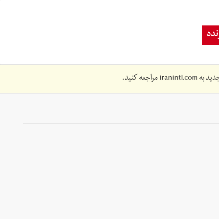
ده
دید به
iranintl.com
مراجعه کنید.