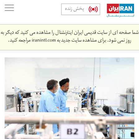
Skip
oggle
پخش زنده
to
ation
main
content
شما صفحه ای از سایت قدیمی ایران اینترنشنال را مشاهده می کنید که دیگر به
روز نمی شود. برای مشاهده سایت جدید به
iranintl.com
مراجعه کنید.
al-
566565678787342342.jpg