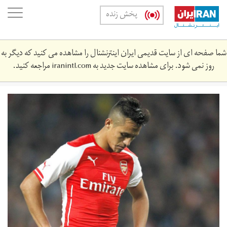
Skip
oggle
پخش زنده
to
ation
main
content
شما صفحه ای از سایت قدیمی ایران اینترنشنال را مشاهده می کنید که دیگر به
روز نمی شود. برای مشاهده سایت جدید به
iranintl.com
مراجعه کنید.
092314-
soccer-
arsenal-
alexis-
sanchez-
piston-
whipped-
ss-