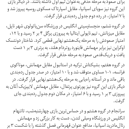
برای صعود به مرحله حذفی به‌عنوان تیم اول داشته باشند. در دیگر بازی
این گروه نیز سویای اسپانیا، مقابل اسپارتاک مسکوی روسیه پیروز شد و
با ۷ امتیاز، در رده دوم جدول رده‌بندی قرار گرفت.
در گروه ششم، منچسترسیتی انگلیس در ورزشگاه سن‌پائولوی شهر ناپل،
مقابل میزبانش، تیم ناپولی ایتالیا به پیروزی پرگل ۴ بر ۲ رسید و با ۱۲،
امتیاز صعودش را به مرحله یک‌هشتم نهایی قطعی کرد. شاختار دونتسک
اوکراین نیز برابر مهمانش فاینورد روتردام هلند، به برتری ۳ بر ۱ دست
یافت و دریک‌قدمی صعود به مرحله حذفی قرار گرفت.
در گروه هفتم، بشیکتاش ترکیه در استانبول مقابل مهمانش، موناکوی
فرانسه، ۱-۱ مساوی متوقف شد و با ۱۰ امتیاز، در صدر جدول رده‌بندی
باقی ماند و در آستانه راه‌یابی به مرحله یک‌هشتم نهایی قرار گرفت. در
دیگر بازی این گروه نیز پورتوی پرتغال، مقابل مهمانش لایپزیک آلمان به
پیروزی ۳ بر ۱ رسید و با ۶ امتیاز، در مکان دوم جدول رده‌بندی جای
گرفت.
سرانجام در گروه هشتم و در حساس‌ترین بازی چهارشنبه‌شب، تاتنهام
انگلیس در ورزشگاه ومبلی لندن، دست به کار بزرگی زد و مهمانش
رئال‌مادرید اسپانیا، مدافع عنوان قهرمانی فصل گذشته را با شکست ۳ بر