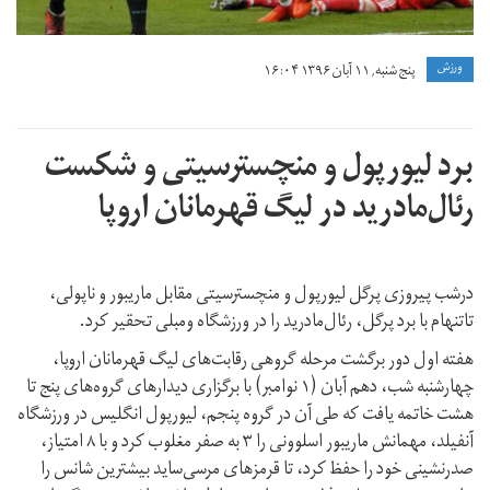
ورزش
پنج شنبه, ۱۱ آبان ۱۳۹۶ ۱۶:۰۴
برد لیورپول و منچسترسیتی و شکست
رئال‌مادرید در لیگ قهرمانان اروپا
درشب پیروزی پرگل لیورپول و منچسترسیتی مقابل ماریبور و ناپولی،
تاتنهام با برد پرگل، رئال‌مادرید را در ورزشگاه ومبلی تحقیر کرد.
هفته اول دور برگشت مرحله گروهی رقابت‌های لیگ قهرمانان اروپا،
چهارشنبه شب، دهم آبان (۱ نوامبر) با برگزاری دیدارهای گروه‌های پنج تا
هشت خاتمه یافت که طی آن در گروه پنجم، لیورپول انگلیس در ورزشگاه
آنفیلد، مهمانش ماریبور اسلوونی را ۳ به صفر مغلوب کرد و با ۸ امتیاز،
صدرنشینی خود را حفظ کرد، تا قرمزهای مرسی‌ساید بیشترین شانس را