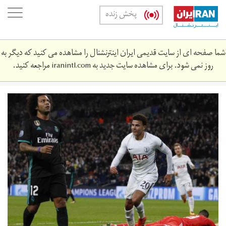
Skip
oggle
پخش زنده
to
ation
main
content
شما صفحه ای از سایت قدیمی ایران اینترنشنال را مشاهده می کنید که دیگر به
روز نمی شود. برای مشاهده سایت جدید به
iranintl.com
مراجعه کنید.
1509575046031.jpg