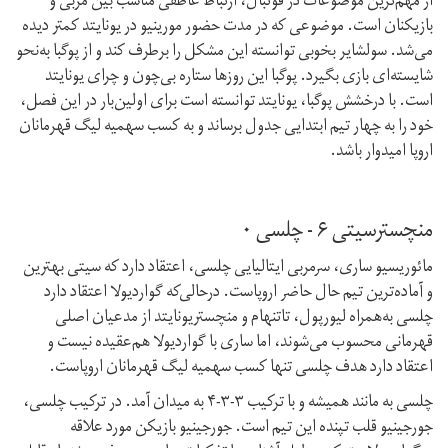
از مهم‌ترین موضوعات در فوتبال، ارتباط عاطفی مناسب بین مربی و
بازیکنان است. موضوعی که در مدت حضور مورینیو در یونایتد کمتر دیده
می‌شد. سولشایر بخوبی توانسته این مشکل را برطرف کند و از پوگبا به‌نحو
شایسته‌ای بازی بگیرد. پوگبا این روزها ستاره بی‌چون و چرای یونایتد
است. با درخشش پوگبا، یونایتد توانسته است برای اولین‌بار در این فصل،
خود را به چهار تیم ابتدایی جدول برساند و به کسب سهمیه لیگ قهرمانان
اروپا امیدوار باشد.
منچسترسیتی ۶ - چلسی ۰
مائوریسیو ساری، سرمربی ایتالیایی چلسی، اعتقاد دارد که سیتی بهترین
و آماده‌ترین تیم حال حاضر اروپاست. درحالی‌که گواردیولا اعتقاد دارد
چلسی به‌همراه لیورپول، تاتنهام و منچستریونایتد از مدعیان اصلی
قهرمانی محسوب می‌شوند، اما ساری با گواردیولا هم‌‌عقیده نیست و
اعتقاد دارد هدف چلسی تنها کسب سهمیه لیگ قهرمانان اروپاست.
چلسی به مانند همیشه و با ترکیب ۳-۳-۴ به میدان آمد. در ترکیب چلسی،
جورجینیو قلب تپنده این تیم است. جورجینیو بازیکن مورد علاقه