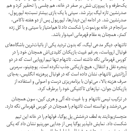
یک‌طرفه و با پیروزی شش بر صفر در خانه، هم چلسی را تحقیر کرد و هم
صدرنشین تازه لیگ برتر شد. سیتی با یک بازی بیشتر نسبت‌به لیورپول،
صدرنشین شد. در ادامه این دیدارها، لیورپول پس از دو هفته ناکامی،
سرانجام در خانه بورنموث را شکست داد تا هم‌امتیاز با سیتی و با گل زده
کمتر، همچنان به مقام قهرمانی امیدوار باشد.
تاتنهام، دیگر مدعی لیگ، که بدون تردید یکی از با‌ثبات‌ترین باشگاه‌های
فوتبال اروپاست، به‌رغم غیبت بازیکنان کلیدی‌اش همچنان خود را در
کورس قهرمانی نگه داشته است. تاتنهام تنها تیم اروپایی است که در دو
پنجره نقل و انتقال، هیچ بازیکنی جذب نکرده است. پوچتینو، سرمربی
آرژانتینی تاتنهام، نشان داده است که در فوتبال پرهزینه انگلیس، به‌جای
صرف هزینه بالا، می‌توان با برنامه‌ریزی درست و اصولی و استفاده از
بازیکنان جوان، نیازهای تاکتیکی خود را برطرف کرد.
در ترکیب تیمی تاتنهام و با غیبت دله آلی و هری کین، سون همچنان
می‌درخشد و توانسته است تاتنهام را همچنان در کورس قهرمانی نگه دارد.
منچستریونایتد به لطف درخشش پل پوگبا، فولهام را در خانه این تیم
شکست داد. نمایش دلپذیر پوگبا پس از جدایی مورینیو نشان داد که یکی