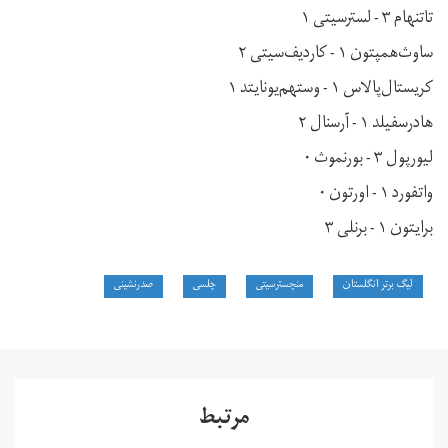
تاتنهام ۳ - لسترسیتی ۱
ساوث‌همپتون ۱ - کاردیف‌سیتی ۲
کریستال‌پالاس ۱ - وستهم‌یونایتد ۱
هادرسفیلد ۱ - آرسنال ۲
لیورپول ۳ - بورنموث ۰
واتفورد ۱ - اورتون ۰
برایتون ۱ - برنلی ۳
لیگ برتر انگلستان
منچسترسیتی
چلسی
صدرنشینی
مرتبط