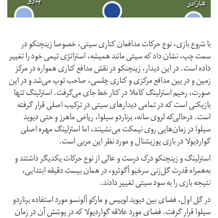
با شروع بازی، نوع حرکات مدافعان کناری سیتی، خصوصا زینچنکو در
سمت چپ، نشان داد که سیتی مانند همیشه، استراتژی تیمی خود را تغییر
داده است. در این دیدار، زینچنکو در نقش مدافع کناری همواره در مرکز
زمین و در بین مدافع مرکزی و کناری چلسی، صاحب توپ می‌شد و در این
صورت، رحیم استرلینگ کاملا در کنار خط جای می‌گرفت. استرلینگ تنها
بازیکنی است که در تمامی دیدارهای سیتی در ترکیب اصلی قرار گرفته
است. درحالی‌که لروی سانه، برناردو سیلوا، ریاض ماهرز و حتی دیوید
سیلوا در زمان‌هایی روی نیمکت می‌نشینند، اما استرلینگ مهره اصلی
گواردیولا در بازی پوزیشنال و مورد نظر این مربی است.
استرلینگ و زینچنکو درک درست و عالی از نوع حرکات یکدیگر داشتند و
به‌همراه قدرت گل‌زنی سرخیو آگوئرو، در همان بیست دقیقه ابتدایی،
نتیجه بازی را به سود سیتی تغییر دادند.
در گل اول، فضای بین دیوید لوییس و مارکو آلونسو مورد استفاده برناردو
سیلوا قرار گرفت. فضای مورد علاقه گواردیولا که در پوشش آن در زمان