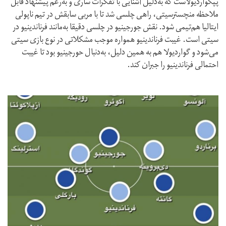
پپگواردیولاست که به‌دلیل آشنایی با تفکرات ساری و به‌رغم پیشنهاد قابل
ملاحظه منچسترسیتی، راهی چلسی شد تا با مربی سابقش در تیم ناپولی
ایتالیا هم‌تیمی شود. نقش جورجینیو در چلسی دقیقا به‌مانند فرناندینیو در
سیتی است. غیبت فرناندینیو همواره موجب مشکلاتی در نوع بازی سیتی
می‌شود و گواردیولا هم به همین دلیل، به‌دنبال حورجینیو بود تا غیبت
احتمالی فرناندینیو را جبران کند.