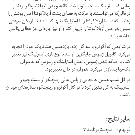
زمانی که استرلینگ صاحب توپ شد، کانته و پدرو تنها نظاره‌گر بودند و
درحالی‌که می‌توانستند با حرکت به فضای پشت آزپلاکوئتا اصل پوشش را
رعایت کنند، اما آزپلاکوئتا را با استرلینگ تنها گذاشتند تا بازیکن سرعتی
سیتی به‌راحتی آزپلاکوئتا را دریبل کند و او نیز چاره‌ای جز خطای پنالتی
نداشته باشد.
در شرایطی که آگوئرو با سه گل زده، یازدهمین هت‌تریک خود را تجربه
می‌کرد، گابریل ژسوس جایگزین او شد تا نوع بازی استرلینگ نیز تغییر
کند. با اضافه شدن ژسوس، نقش استرلینگ و ژسوس که به‌عنوان
تک‌مهاجم بازی می‌کرد، همواره در حال تغییر بود.
در گل ششم همین جابجایی و پاس عالی زینچنکو از سمت چپ را
استرلینگ به گل تبدیل کرد تا در کنار آگوئرو و زینچنکو، ستاره‌های میدان
باشند.
سایر نتایج:
فولهام ۰ - منچستریونایتد ۳