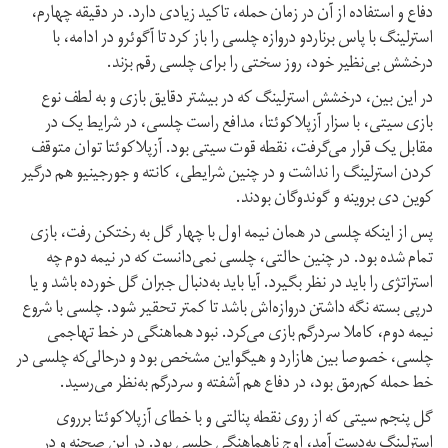
دفاع و استفاده از آن در زمان حمله، تاکید زیادی دارد. در دقیقه چهارم،
استرلینگ با پاس برناردو دروازه چلسی را باز کرد تا آگوئرو در ادامه، با
درخشش بی‌نظیر خود، روز سختی را برای چلسی رقم بزند.
در این بین، درخشش استرلینگ که در بیشتر دقایق بازی و به لطف نوع
بازی سیتی، با سزار آزپلاکوئتا، مدافع راست چلسی، در شرایط یک در
مقابل یک قرار می‌گرفت، نقطه قوت سیتی بود. آزپلاکوئتا توان متوقف
کردن استرلینگ را نداشت و در چنین شرایطی، کانته و جورجینیو هم درگیر
کوین دی بروینه و گوندوگان بودند.
پس از اینکه چلسی در همان نیمه اول با چهار گل به رختکن رفت، بازی
تمام شده بود. در چنین حالتی، چلسی نمی‌دانست که در نیمه دوم چه
استراتژی را باید در نظر بگیرد. آیا باید به‌دنبال جبران گل خورده باشد و یا
درپی بسته نگه داشتن دروازه‌اش باشد تا کمتر تحقیر شود. چلسی با شروع
نیمه دوم، کاملا سردرگم بازی می‌کرد. نبود هماهنگی در خط تهاجمی
چلسی، خصوصا بین هازارد و هیگواین مشخص بود و درحالی‌که چلسی در
خط حمله کم‌رمق بود، در دفاع هم آشفته و سردرگم به‌نظر می‌رسید.
گل پنجم سیتی که از روی نقطه پنالتی و با خطای آزپلاکوئتا برروی
استرلینگ به‌دست آمد، اوج ناهماهنگی چلسی بود. در این صحنه و در