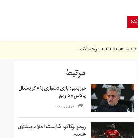
ده
دید به
iranintl.com
مراجعه کنید.
مرتبط
مورینیو: بازی دشواری با «کریستال
پالاس» داریم
۱۴ اسفند ۱۳۹۶
روملو لوکاکو: شایسته احترام بیشتری
هستم