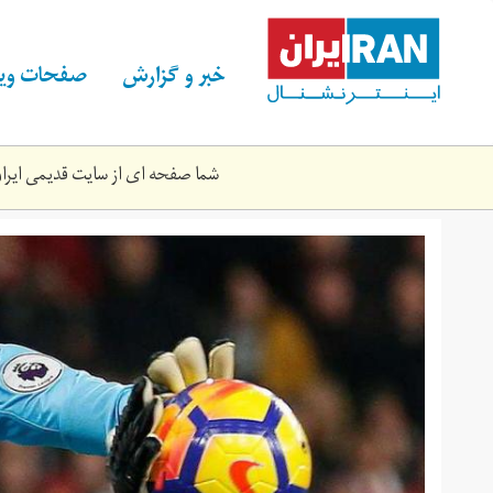
Skip
to
main
خبر و گزارش
صفحات ویژ
content
شما صفحه ای از سایت قدیمی ایران 
629710-
david-
de-
gea-
afp.jpg