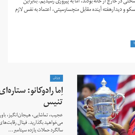
تی در خارج از خانه بودند، اما به پیروزی رسیدیم. بنابراین
سکو و دیدارهفته آینده مقابل منچسترسیتی، اعتماد به نفس لازم
ا
ورزش
اِما رادوکانو: ستاره‌
تنیس
عجیب، تماشایی، هیجان‌انگیز، باور
می‌خواهید بگذارید. فینال رقابت‌های
سالگرد حملات یازده سپتامبر...