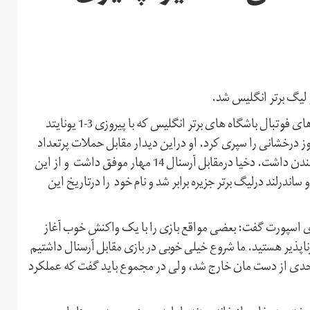
ر لیگ برتر انگلیس شد.
در بازی شنبه شب تیم های آرسنال و منچستریونایتد در رقابت های فوتبال باشگاه های برتر انگلیس که با پیروزی 3-1 یونایتد
وز درخشانی را سپری کرد. او دراین دیدار مقابل حملات پرتعداد
آرسنال یک تنه ایستادگی کرد و سهم بسزایی در برد تیمش در لندن داشت. دخیا درمقابل آرسنال 14 مهار موفق داشت و از این
 ساندرلند درلیگ برتر جزیره برابر شد و نام خود را درتاریخ این
ای اسپورت گفت: بعضی مواقع بازی را با یک واکنش خوب آغاز
پذیر هستید. ما شروع خیلی خوبی در بازی مقابل آرسنال داشتیم
ا حدی از دست مان خارج شد، ولی در مجموع باید گفت که عملکرد