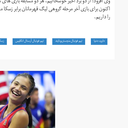
وی افزود: از دو برد اخیر خوشحالیم، هر دو مسابقه بازی های سخ
اکنون برای بازی آخر مرحله گروهی لیگ قهرمانان برابر زسکا م
را داریم.
داوید دخیا
تیم فوتبال منچستریونایتد
تیم فوتبال آرسنال انگلیس
زسک