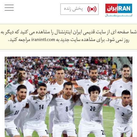
Skip
oggle
پخش زنده
to
ation
main
content
شما صفحه ای از سایت قدیمی ایران اینترنشنال را مشاهده می کنید که دیگر به
روز نمی شود. برای مشاهده سایت جدید به
iranintl.com
مراجعه کنید.
11b5cc4e-
40f5-
428b-
a8ab-
2b61d9b92_cx0_cy3_cw0_w1023_r1_s.jpg