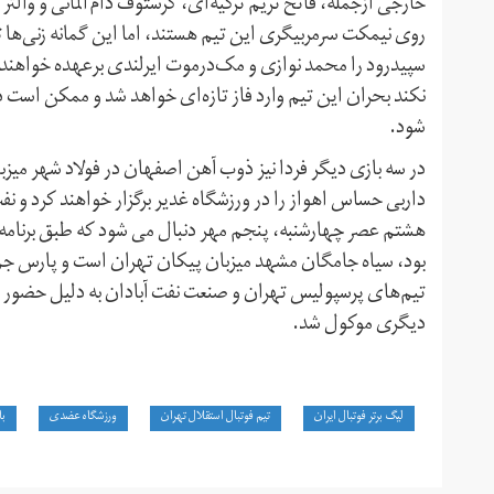
خارجی ازجمله، فاتح تریم ترکیه‌ای، کرستوف دام آلمانی و والت
روی نیمکت سرمربیگری این تیم هستند، اما این گمانه زنی‌ها ت
سپیدرود را محمد نوازی و مک‌درموت ایرلندی برعهده خواهند 
نکند بحران این تیم وارد فاز تازه‌ای خواهد شد و ممکن است د
شود.
در سه بازی دیگر فردا نیز ذوب آهن اصفهان در فولاد شهر میز
داربی حساس اهواز را در ورزشگاه غدیر برگزار خواهند کرد و 
هشتم عصر چهارشنبه، پنجم مهر دنبال می شود که طبق برنامه، گ
بود، سیاه جامگان مشهد میزبان پیکان تهران است و پارس جم
تیم‌های پرسپولیس تهران و صنعت نفت آبادان به دلیل حضور پر
دیگری موکول شد.
لیگ برتر فوتبال ایران
تیم فوتبال استقلال تهران
ورزشگاه عضدی
با