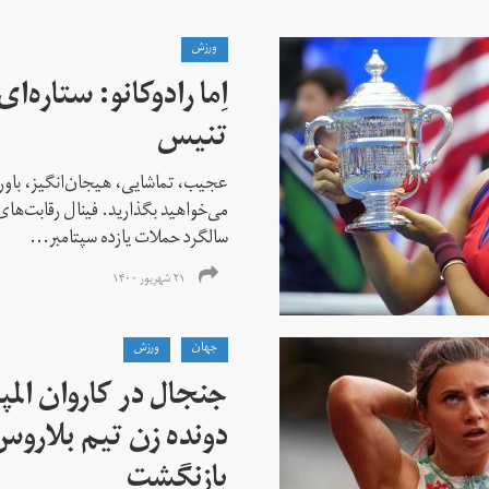
ورزش
اِما رادوکانو: ستاره‌
تنیس
عجیب، تماشایی، هیجان‌انگیز، باور
می‌خواهید بگذارید. فینال رقابت‌های
سالگرد حملات یازده سپتامبر...
۲۱ شهریور ۱۴۰۰
جهان
ورزش
جنجال در کاروان الم
دونده زن تیم بلارو
بازنگشت