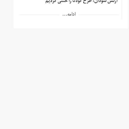
ارتش سودان: طرح کودتا را خنثی کردیم
ادامه...