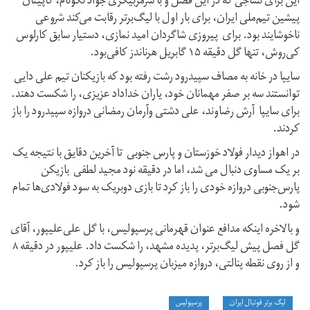
این برای نساجی که در این فصل و با سرمربیگری جواد نکونام، کاپیتان
پیشین تیم‌ملی ایران، برای بار اول با لیگ‌برتر رقابت می‌کند شروعی
ناخوشایند بود. برای پیروزی شاگردان امید نمازی، دستیار سابق کارلوس
کی‌روش، تنها گل دقیقه ۱۵ گابریل هرناندز کافی‌بود.
سایپا در خانه به مصاف سپیدرود رشت رفته بود که بازیکنان تیم علی دایی
توانستند سه بر صفر مهمانان خود، یاران خداداد عزیزی، را شکست دهند.
برای سایپا آرش رضاوند، علی دشتی وآرمان رمضانی دروازه سپید‌رود را باز
کردند.
در اهواز دیدار فولاد خوزستان و پارس جنوبی تا آخرین دقایق با نتیجه یک
بر یک مساوی دنبال می شد، اما در دقیقه نود مجید لطفی بازیکن
پارس‌جنوبی دروازه خودی را باز کرد تا بازی دو‌بر‌یک به سود فولادی‌ها تمام
شود.
و بالاخره اینکه مدافع عنوان قهرمانی پرسپولیس، با گل علی‌علیپور، آقای
گل فصل پیش لیگ‌برتر، پدیده مشهد، را شکست داد. علیپور در دقیقه ۸
و از روی نقطه پنالتی، دروازه میزبان پرسپولیس را باز کرد.
لیگ برتر فوتبال ایران
پرسپولیس