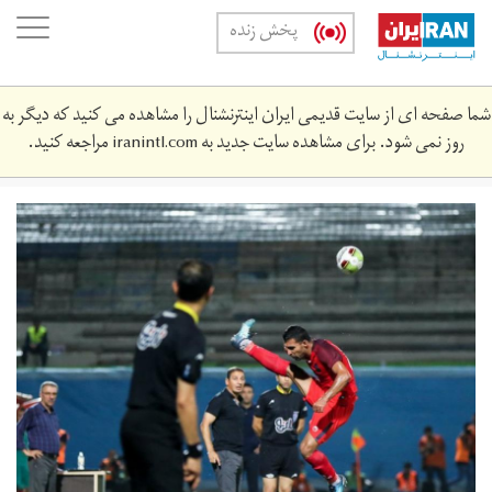
Skip
oggle
پخش زنده
to
ation
main
content
شما صفحه ای از سایت قدیمی ایران اینترنشنال را مشاهده می کنید که دیگر به
روز نمی شود. برای مشاهده سایت جدید به
iranintl.com
مراجعه کنید.
57716710.jpg